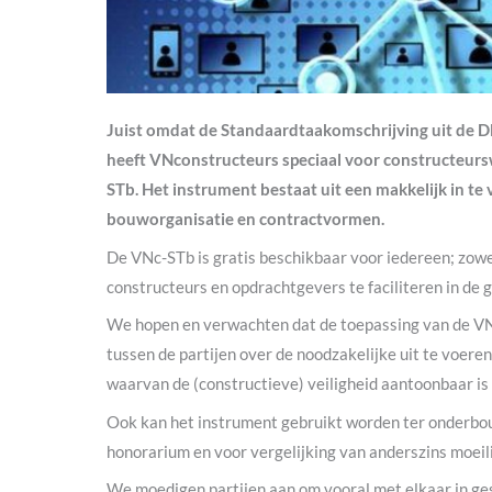
Juist omdat de Standaardtaakomschrijving uit de DN
heeft VNconstructeurs speciaal voor constructeur
STb. Het instrument bestaat uit een makkelijk in te 
bouworganisatie en contractvormen.
De VNc-STb is gratis beschikbaar voor iedereen; zowe
constructeurs en opdrachtgevers te faciliteren in de
We hopen en verwachten dat de toepassing van de VN
tussen de partijen over de noodzakelijke uit te voer
waarvan de (constructieve) veiligheid aantoonbaar is
Ook kan het instrument gebruikt worden ter onderbou
honorarium en voor vergelijking van anderszins moeili
We moedigen partijen aan om vooral met elkaar in ges