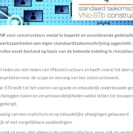
R voor constructeurs veelal te beperkt en onvoldoende gedetaille
swerkzaamheden een eigen standaardtaakomschrijving opgesteld;
vullen excel-bestand op basis van de bekende indeling in risicoklas
l leden als niet-leden van VNconstructeurs en heeft vooral tot doel 
 gesprekken over de scope en omvang van het constructiewerk.
c-STb leidt tot het voeren van goede en inhoudelijk onderbouwde g
en/beleggen taken en verantwoordelijkheden welke leiden tot bouwpr
 geborgd.
wing van een realistisch en op inhoudelijke afwegingen gebaseerd
jk of niet vergelijkbare aanbiedingen.
prek te gaan, niet alleen in de commerciële fase, maar ook na verlen