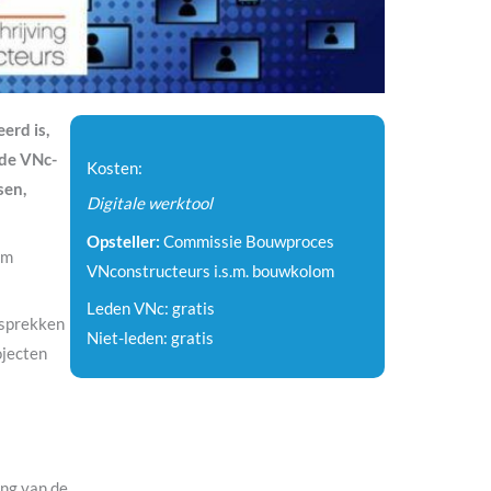
erd is,
 de VNc-
Kosten:
sen,
Digitale werktool
Opsteller:
Commissie Bouwproces
om
VNconstructeurs i.s.m. bouwkolom
Leden VNc: gratis
esprekken
Niet-leden: gratis
ojecten
ing van de