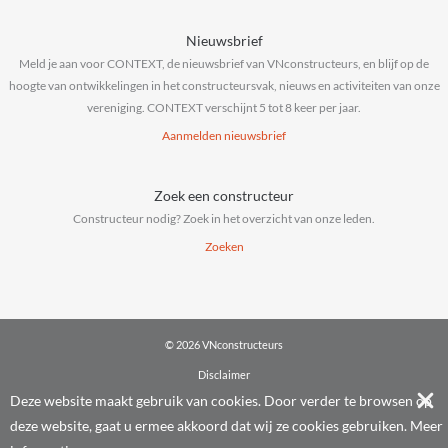
Nieuwsbrief
Meld je aan voor CONTEXT, de nieuwsbrief van VNconstructeurs, en blijf op de
hoogte van ontwikkelingen in het constructeursvak, nieuws en activiteiten van onze
vereniging. CONTEXT verschijnt 5 tot 8 keer per jaar.
Aanmelden nieuwsbrief
Zoek een constructeur
Constructeur nodig? Zoek in het overzicht van onze leden.
Zoeken
© 2026 VNconstructeurs
Disclaimer
Privacy & cookies
Deze website maakt gebruik van cookies. Door verder te browsen op
Algemene voorwaarden
deze website, gaat u ermee akkoord dat wij ze cookies gebruiken.
Meer
Powered by
IT La Palma