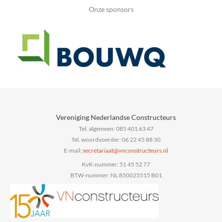
Onze sponsors
Vereniging Nederlandse Constructeurs
Tel. algemeen: 085 401 63 47
Tel. woordvoerder: 06 22 45 88 30
E-mail:
@taairaterces
ln.sruetcurtsnocnv
KvK-nummer: 51 45 52 77
BTW-nummer: NL 850025515 B01