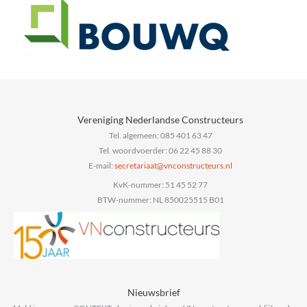
Vereniging Nederlandse Constructeurs
Tel. algemeen: 085 401 63 47
Tel. woordvoerder: 06 22 45 88 30
E-mail:
@taairaterces
ln.sruetcurtsnocnv
KvK-nummer: 51 45 52 77
BTW-nummer: NL 850025515 B01
Nieuwsbrief