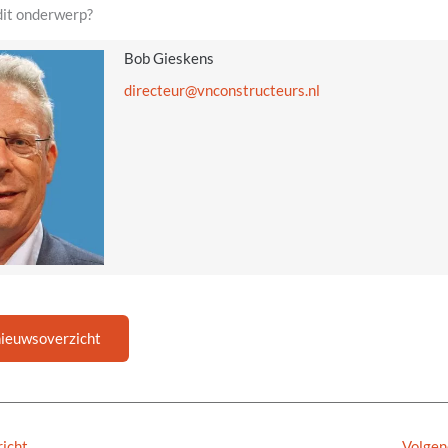
dit onderwerp?
Bob Gieskens
@ruetcerid
ln.sruetcurtsnocnv
nieuwsoverzicht
icht
Volgen