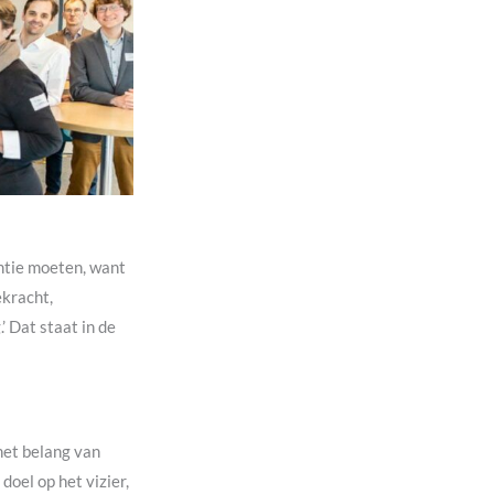
ntie moeten, want
ekracht,
’ Dat staat in de
het belang van
oel op het vizier,