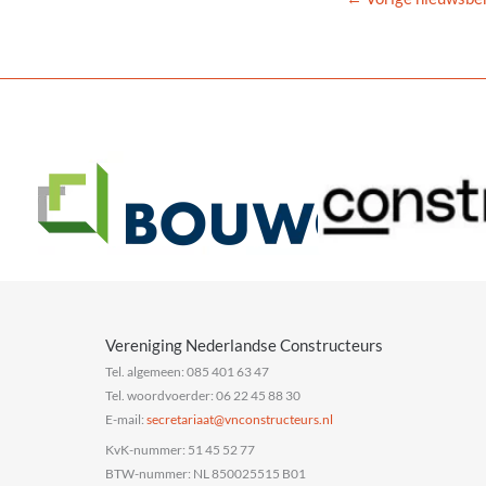
Vereniging Nederlandse Constructeurs
Tel. algemeen: 085 401 63 47
Tel. woordvoerder: 06 22 45 88 30
E-mail:
@taairaterces
ln.sruetcurtsnocnv
KvK-nummer: 51 45 52 77
BTW-nummer: NL 850025515 B01