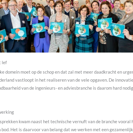
 lef
ijke domein moet op de schop en dat zal met meer daadkracht en urge
rland vastloopt in het realiseren van de vele opgaven. De innovati
ndbaarheid van de ingenieurs- en adviesbranche is daarom hard nodig.
werking
esprekken kwam naast het technische vernuft van de branche vooral 
bod. Het is daarvoor van belang dat we werken met een gezamenlijk d