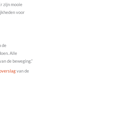
r zijn mooie
ijkheden voor
n de
oen. Alle
 van de beweging.”
overslag
van de