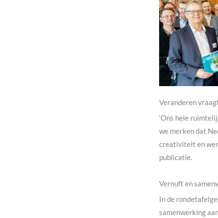
Veranderen vraagt
‘Ons hele ruimtel
we merken dat Nede
creativiteit en we
publicatie.
Vernuft en samen
In de rondetafelg
samenwerking aan 