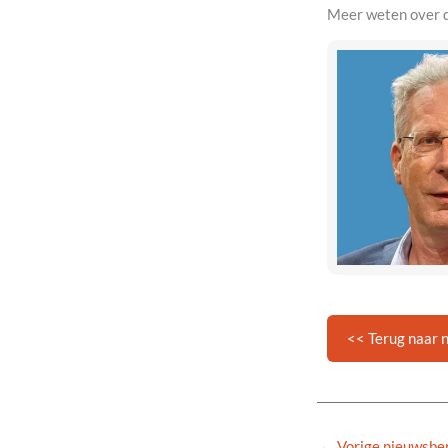
Meer weten over 
<< Terug naar 
←
Vorige nieuwsber