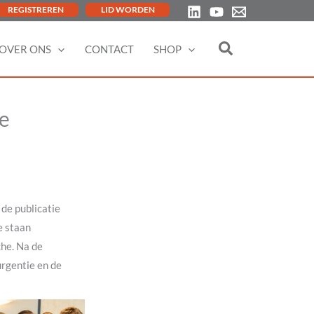
REGISTREREN
LID WORDEN
OVER ONS
CONTACT
SHOP
ie
de publicatie
e staan
he. Na de
rgentie en de