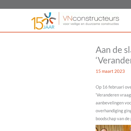
Ga
naar
de
inhoud
Aan de sl
‘Verander
15 maart 2023
Op 16 februari ove
‘Veranderen vraag
aanbevelingen voo
overhandiging gin
boodschap van de p