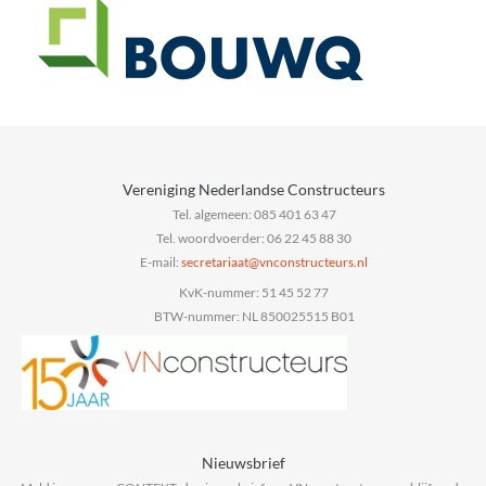
Vereniging Nederlandse Constructeurs
Tel. algemeen: 085 401 63 47
Tel. woordvoerder: 06 22 45 88 30
E-mail:
@taairaterces
ln.sruetcurtsnocnv
KvK-nummer: 51 45 52 77
BTW-nummer: NL 850025515 B01
Nieuwsbrief