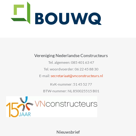
Vereniging Nederlandse Constructeurs
Tel. algemeen: 085 401 63 47
Tel. woordvoerder: 06 22 45 88 30
E-mail:
@taairaterces
ln.sruetcurtsnocnv
KvK-nummer: 51 45 52 77
BTW-nummer: NL 850025515 B01
Nieuwsbrief