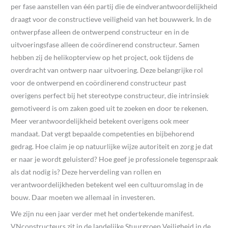
per fase aanstellen van één partij die de eindverantwoordelijkheid
draagt voor de constructieve veiligheid van het bouwwerk. In de
ontwerpfase alleen de ontwerpend constructeur en in de
uitvoeringsfase alleen de coördinerend constructeur. Samen
hebben zij de helikopterview op het project, ook tijdens de
overdracht van ontwerp naar uitvoering. Deze belangrijke rol
voor de ontwerpend en coördinerend constructeur past
overigens perfect bij het stereotype constructeur, die intrinsiek
gemotiveerd is om zaken goed uit te zoeken en door te rekenen.
Meer verantwoordelijkheid betekent overigens ook meer
mandaat. Dat vergt bepaalde competenties en bijbehorend
gedrag. Hoe claim je op natuurlijke wijze autoriteit en zorg je dat
er naar je wordt geluisterd? Hoe geef je professionele tegenspraak
als dat nodig is? Deze herverdeling van rollen en
verantwoordelijkheden betekent wel een cultuuromslag in de
bouw. Daar moeten we allemaal in investeren.
We zijn nu een jaar verder met het ondertekende manifest.
VNconstructeurs zit in de landelijke Stuurgroep Veiligheid in de