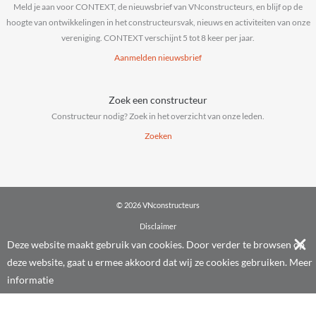
Meld je aan voor CONTEXT, de nieuwsbrief van VNconstructeurs, en blijf op de
hoogte van ontwikkelingen in het constructeursvak, nieuws en activiteiten van onze
vereniging. CONTEXT verschijnt 5 tot 8 keer per jaar.
Aanmelden nieuwsbrief
Zoek een constructeur
Constructeur nodig? Zoek in het overzicht van onze leden.
Zoeken
© 2026 VNconstructeurs
Disclaimer
Privacy & cookies
Deze website maakt gebruik van cookies. Door verder te browsen op
Algemene voorwaarden
deze website, gaat u ermee akkoord dat wij ze cookies gebruiken.
Meer
Powered by
IT La Palma
informatie