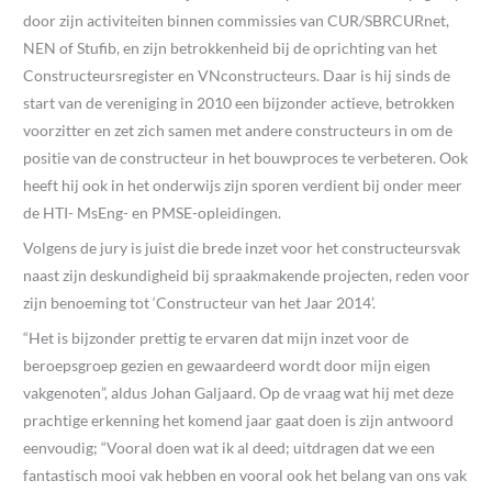
door zijn activiteiten binnen commissies van CUR/SBRCURnet,
NEN of Stufib, en zijn betrokkenheid bij de oprichting van het
Constructeursregister en VNconstructeurs. Daar is hij sinds de
start van de vereniging in 2010 een bijzonder actieve, betrokken
voorzitter en zet zich samen met andere constructeurs in om de
positie van de constructeur in het bouwproces te verbeteren. Ook
heeft hij ook in het onderwijs zijn sporen verdient bij onder meer
de HTI- MsEng- en PMSE-opleidingen.
Volgens de jury is juist die brede inzet voor het constructeursvak
naast zijn deskundigheid bij spraakmakende projecten, reden voor
zijn benoeming tot ‘Constructeur van het Jaar 2014’.
“Het is bijzonder prettig te ervaren dat mijn inzet voor de
beroepsgroep gezien en gewaardeerd wordt door mijn eigen
vakgenoten”, aldus Johan Galjaard. Op de vraag wat hij met deze
prachtige erkenning het komend jaar gaat doen is zijn antwoord
eenvoudig; “Vooral doen wat ik al deed; uitdragen dat we een
fantastisch mooi vak hebben en vooral ook het belang van ons vak