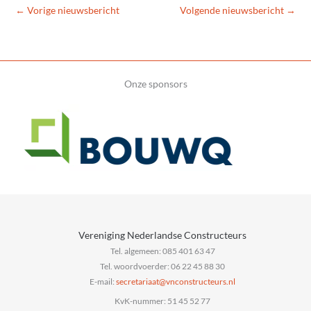
←
Vorige nieuwsbericht
Volgende nieuwsbericht
→
Onze sponsors
Vereniging Nederlandse Constructeurs
Tel. algemeen: 085 401 63 47
Tel. woordvoerder: 06 22 45 88 30
E-mail:
@taairaterces
ln.sruetcurtsnocnv
KvK-nummer: 51 45 52 77