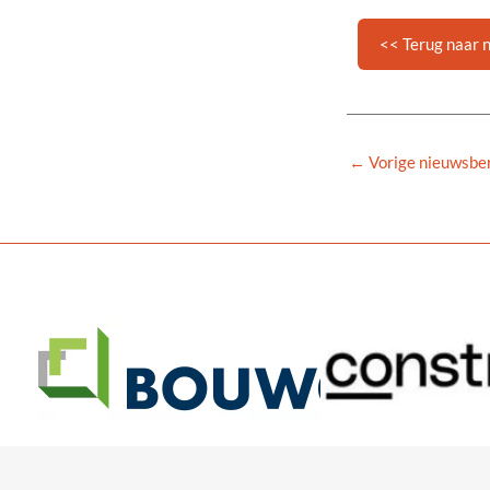
<< Terug naar 
←
Vorige nieuwsber