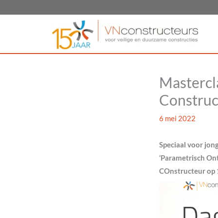
Ga
naar
de
inhoud
Mastercl
Construc
6 mei 2022
Speciaal voor jo
‘Parametrisch Ont
COnstructeur op 