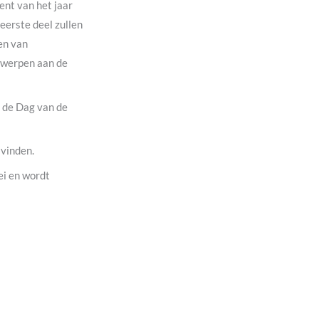
ent van het jaar
eerste deel zullen
en van
ntwerpen aan de
r de Dag van de
 vinden.
ei en wordt