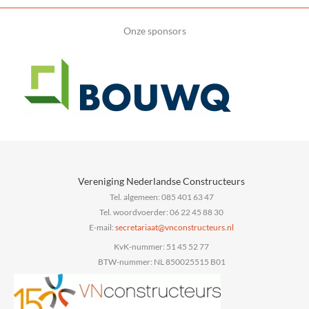
Onze sponsors
Vereniging Nederlandse Constructeurs
Tel. algemeen: 085 401 63 47
Tel. woordvoerder: 06 22 45 88 30
E-mail:
@taairaterces
ln.sruetcurtsnocnv
KvK-nummer: 51 45 52 77
BTW-nummer: NL 850025515 B01