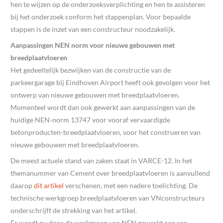
hen te wijzen op de onderzoeksverplichting en hen te assisteren
bij het onderzoek conform het stappenplan. Voor bepaalde
stappen is de inzet van een constructeur noodzakelijk.
Aanpassingen NEN norm voor nieuwe gebouwen met
breedplaatvloeren
Het gedeeltelijk bezwijken van de constructie van de
parkeergarage bij Eindhoven Airport heeft ook gevolgen voor het
ontwerp van nieuwe gebouwen met breedplaatvloeren.
Momenteel wordt dan ook gewerkt aan aanpassingen van de
huidige NEN-norm 13747 voor vooraf vervaardigde
betonproducten-breedplaatvloeren, voor het construeren van
nieuwe gebouwen met breedplaatvloeren.
De meest actuele stand van zaken staat in VARCE-12. In het
themanummer van Cement over breedplaatvloeren is aanvullend
daarop
dit artikel
verschenen, met een nadere toelichting. De
technische werkgroep breedplaatvloeren van VNconstructeurs
onderschrijft de strekking van het artikel.
Er wordt nu door de werkgroep van NEN gewerkt aan een