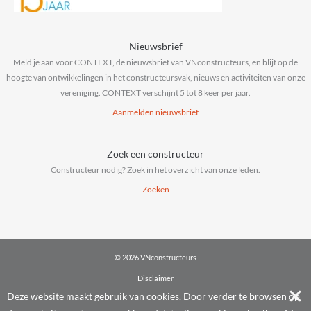
Nieuwsbrief
Meld je aan voor CONTEXT, de nieuwsbrief van VNconstructeurs, en blijf op de
hoogte van ontwikkelingen in het constructeursvak, nieuws en activiteiten van onze
vereniging. CONTEXT verschijnt 5 tot 8 keer per jaar.
Aanmelden nieuwsbrief
Zoek een constructeur
Constructeur nodig? Zoek in het overzicht van onze leden.
Zoeken
© 2026 VNconstructeurs
Disclaimer
Privacy & cookies
Deze website maakt gebruik van cookies. Door verder te browsen op
Algemene voorwaarden