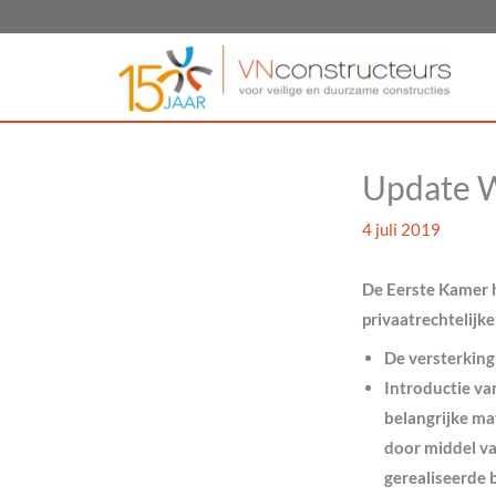
Ga
naar
de
inhoud
Update W
4 juli 2019
De Eerste Kamer h
privaatrechtelijk
De versterking
Introductie va
belangrijke ma
door middel va
gerealiseerde 