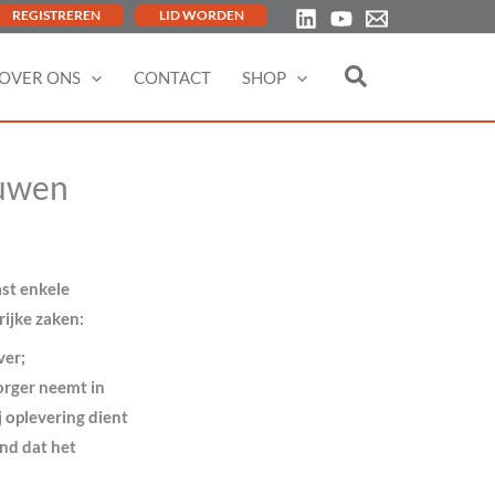
REGISTREREN
LID WORDEN
OVER ONS
CONTACT
SHOP
ouwen
st enkele
ijke zaken:
ver;
orger neemt in
 oplevering dient
nd dat het