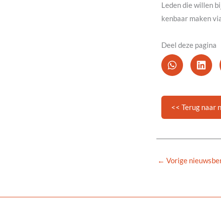
Leden die willen b
kenbaar maken vi
Deel deze pagina
<< Terug naar 
←
Vorige nieuwsber