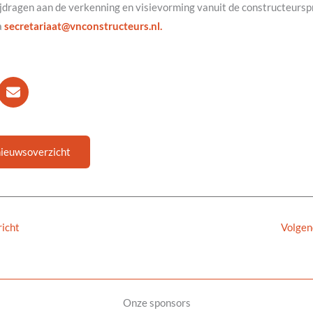
ijdragen aan de verkenning en visievorming vanuit de constructeurspr
a
@taairaterces
ln.sruetcurtsnocnv
.
nieuwsoverzicht
icht
Volgen
Onze sponsors