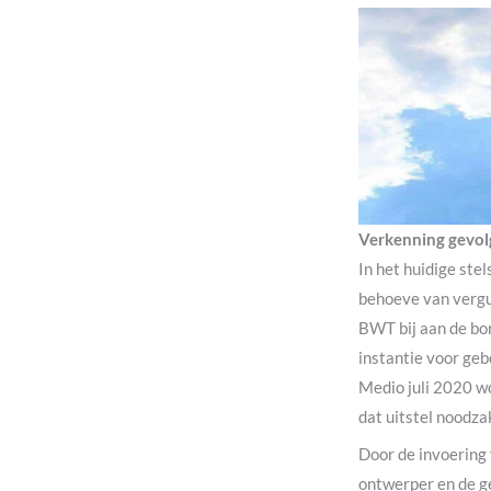
Verkenning gevol
In het huidige ste
behoeve van vergun
BWT bij aan de bor
instantie voor ge
Medio juli 2020 wo
dat uitstel noodzak
Door de invoering 
ontwerper en de g