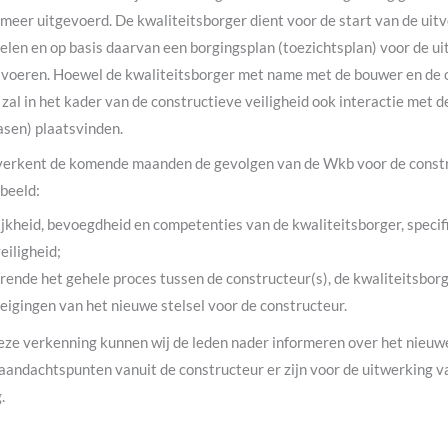
eer uitgevoerd. De kwaliteitsborger dient voor de start van de uitv
len en op basis daarvan een borgingsplan (toezichtsplan) voor de ui
 te voeren. Hoewel de kwaliteitsborger met name met de bouwer en de
zal in het kader van de constructieve veiligheid ook interactie met d
fasen) plaatsvinden.
erkent de komende maanden de gevolgen van de Wkb voor de constr
rbeeld:
kheid, bevoegdheid en competenties van de kwaliteitsborger, specifie
eiligheid;
urende het gehele proces tussen de constructeur(s), de kwaliteitsbo
igingen van het nieuwe stelsel voor de constructeur.
eze verkenning kunnen wij de leden nader informeren over het nieuwe
aandachtspunten vanuit de constructeur er zijn voor de uitwerking v
.