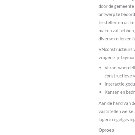
door de gemeente m
ontwerp te beoorde
te stellen en uit
maken zal hebben, 
diverse rollen en 
VNconstructeurs v
vragen zijn bijvoo
Verantwoordelij
constructieve v
Interactie ged
Kansen en bedre
Aan de hand van d
vaststellen welke 
lagere regelgeving
Oproep