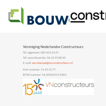
Vereniging Nederlandse Constructeurs
Tel. algemeen: 085 401 63 47
Tel. woordvoerder: 06 22 45 88 30
E-mail:
@taairaterces
ln.sruetcurtsnocnv
KvK-nummer: 51 45 52 77
BTW-nummer: NL 850025515 B01