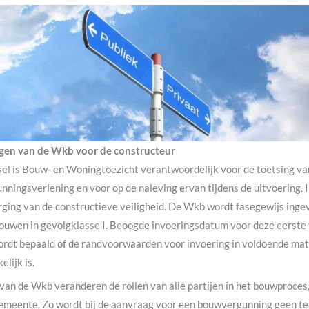
gen van de Wkb voor de constructeur
lsel is Bouw- en Woningtoezicht verantwoordelijk voor de toetsing v
ningsverlening en voor op de naleving ervan tijdens de uitvoering. I
ging van de constructieve veiligheid. De Wkb wordt fasegewijs ingev
bouwen in gevolgklasse I. Beoogde invoeringsdatum voor deze eerste 
rdt bepaald of de randvoorwaarden voor invoering in voldoende mate
elijk is.
van de Wkb veranderen de rollen van alle partijen in het bouwproces,
emeente. Zo wordt bij de aanvraag voor een bouwvergunning geen te