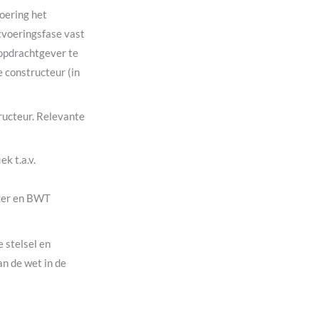
oering het
tvoeringsfase vast
 opdrachtgever te
e constructeur (in
ucteur. Relevante
k t.a.v.
rger en BWT
 stelsel en
an de wet in de