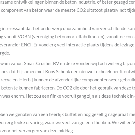
rzame ontwikkelingen binnen de beton industrie, of beter gezegd cem
 component van beton waar de meeste CO2 uitstoot plaatsvindt tijd
g interessant dat het onderwerp duurzaamheid van verschillende ka
ing vanuit VOBN (vereniging betonmortelfabrikanten), vanuit de cons
verancier ENCI. Er vond erg veel interactie plaats tijdens de lezinge
rgde.
kwam vanuit SmartCrusher BV en deze vonden wij toch wel erg bijzon
e ons dat hij samen met Koos Schenk een nieuwe techniek heeft ontw
n recyclen. Hierbij kunnen de afzonderlijke componenten weer gebru
 beton te kunnen fabriceren. De CO2 die door het gebruik van deze 
was enorm. Het zou een flinke vooruitgang zijn als deze techniek in 
.
ben we genoten van een heerlijk buffet en nog gezellig nagepraat me
een erg leuke ervaring, waar we veel van geleerd hebben. We willen
n voor het verzorgen van deze middag.