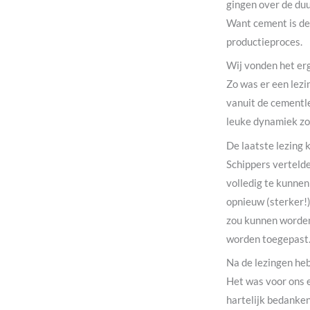
gingen over de duu
Want cement is de
productieproces.
Wij vonden het er
Zo was er een lez
vanuit de cementle
leuke dynamiek zo
De laatste lezing 
Schippers verteld
volledig te kunne
opnieuw (sterker!)
zou kunnen worden 
worden toegepast
Na de lezingen heb
Het was voor ons 
hartelijk bedanke