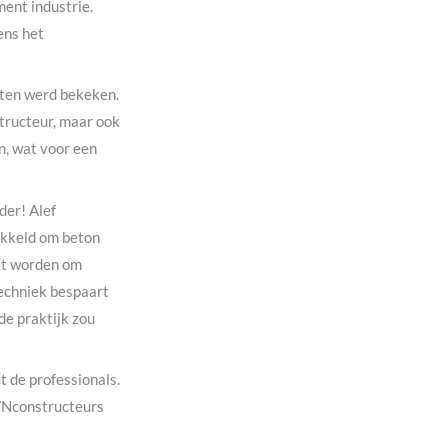
ent industrie.
ens het
nten werd bekeken.
tructeur, maar ook
n, wat voor een
der! Alef
ikkeld om beton
ikt worden om
techniek bespaart
de praktijk zou
t de professionals.
 VNconstructeurs