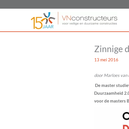
Ga
naar
de
inhoud
Zinnige 
13 mei 2016
door Marloes van
De master studie
Duurzaamheid 2.0
voor de masters B