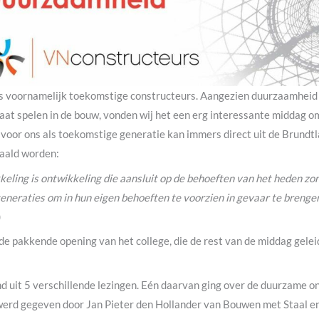
us voornamelijk toekomstige constructeurs. Aangezien duurzaamheid
gaat spelen in de bouw, vonden wij het een erg interessante middag o
e voor ons als toekomstige generatie kan immers direct uit de Brundtl
aald worden:
eling is ontwikkeling die aansluit op de behoeften van het heden z
neraties om in hun eigen behoeften te voorzien in gevaar te brengen
)
e pakkende opening van het college, die de rest van de middag gele
d uit 5 verschillende lezingen. Eén daarvan ging over de duurzame o
 werd gegeven door Jan Pieter den Hollander van Bouwen met Staal en