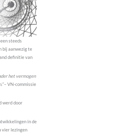
 een steeds
m bij aanwezig te
and definitie van
onder het vermogen
.”
– VN-commissie
id werd door
ntwikkelingen in de
 vier lezingen