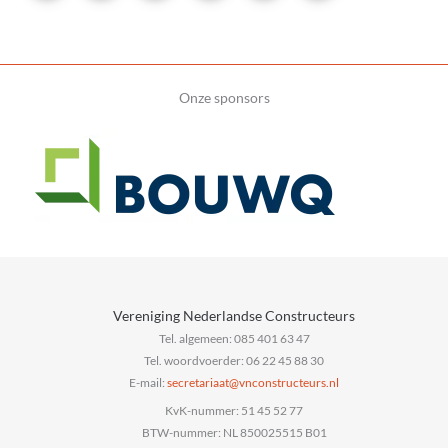
Onze sponsors
Vereniging Nederlandse Constructeurs
Tel. algemeen: 085 401 63 47
Tel. woordvoerder: 06 22 45 88 30
E-mail:
@taairaterces
ln.sruetcurtsnocnv
KvK-nummer: 51 45 52 77
BTW-nummer: NL 850025515 B01