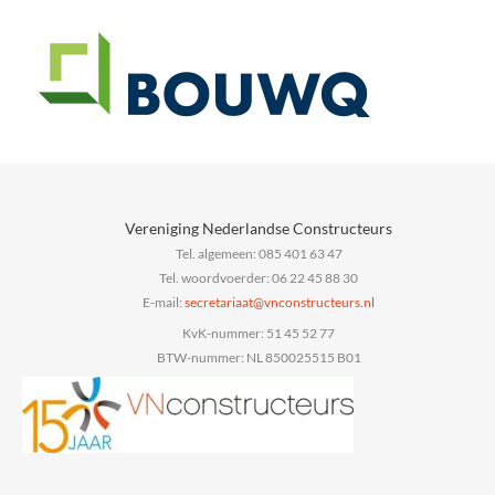
Vereniging Nederlandse Constructeurs
Tel. algemeen: 085 401 63 47
Tel. woordvoerder: 06 22 45 88 30
E-mail:
@taairaterces
ln.sruetcurtsnocnv
KvK-nummer: 51 45 52 77
BTW-nummer: NL 850025515 B01