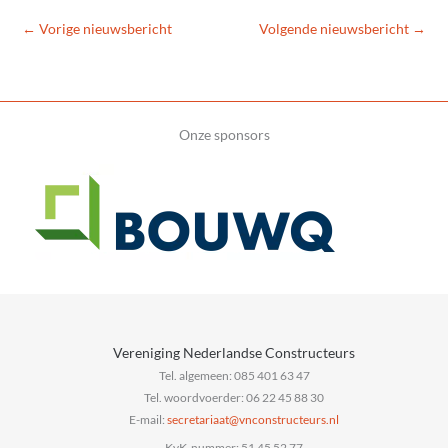
←
Vorige nieuwsbericht
Volgende nieuwsbericht
→
Onze sponsors
Vereniging Nederlandse Constructeurs
Tel. algemeen: 085 401 63 47
Tel. woordvoerder: 06 22 45 88 30
E-mail:
@taairaterces
ln.sruetcurtsnocnv
KvK-nummer: 51 45 52 77