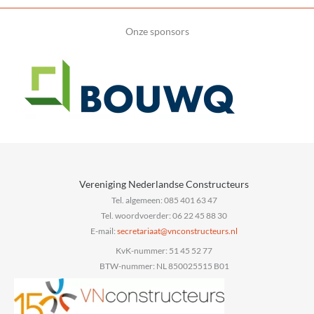
Onze sponsors
Vereniging Nederlandse Constructeurs
Tel. algemeen: 085 401 63 47
Tel. woordvoerder: 06 22 45 88 30
E-mail:
@taairaterces
ln.sruetcurtsnocnv
KvK-nummer: 51 45 52 77
BTW-nummer: NL 850025515 B01