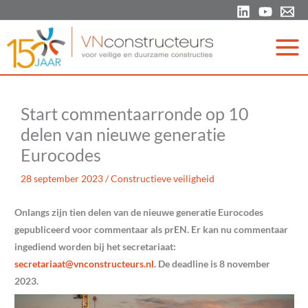
Ga
naar
de
inhoud
Start commentaarronde op 10
delen van nieuwe generatie
Eurocodes
28 september 2023
/
Constructieve veiligheid
Onlangs zijn tien delen van de nieuwe generatie Eurocodes
gepubliceerd voor commentaar als prEN. Er kan nu commentaar
ingediend worden bij het secretariaat:
@taairaterces
ln.sruetcurtsnocnv
. De deadline is 8 november
2023.