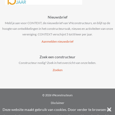
Nieuwsbrief
Meld je aan voor CONTEXT, de nieuwsbrief van VNconstructeurs, en blijf op de
hoogte van ontwikkelingen in het constructeursvak, nieuws en activiteiten van onze
vereniging. CONTEXT verschijnt 5 tot 8 keer per jaar.
Aanmelden nieuwsbrief
Zoek een constructeur
Constructeur nodig? Zoek in het overzicht van onze leden.
Zoeken
© 2026 VNconstructeurs
Disclaimer
Privacy & cookies
Deze website maakt gebruik van cookies. Door verder te browsen op
Algemene voorwaarden