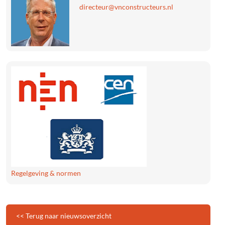
@ruetcerid
ln.sruetcurtsnocnv
Regelgeving & normen
<< Terug naar nieuwsoverzicht