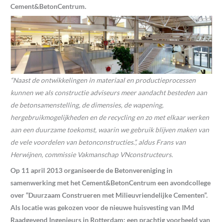
Cement&BetonCentrum.
“Naast de ontwikkelingen in materiaal en productieprocessen
kunnen we als constructie adviseurs meer aandacht besteden aan
de betonsamenstelling, de dimensies, de wapening,
hergebruikmogelijkheden en de recycling en zo met elkaar werken
aan een duurzame toekomst, waarin we gebruik blijven maken van
de vele voordelen van betonconstructies.”, aldus Frans van
Herwijnen, commissie Vakmanschap VNconstructeurs.
Op 11 april 2013 organiseerde de Betonvereniging in
samenwerking met het Cement&BetonCentrum een avondcollege
over “Duurzaam Construeren met Milieuvriendelijke Cementen”.
Als locatie was gekozen voor de nieuwe huisvesting van IMd
Raadgevend Ingenieurs in Rotterdam: een prachtig voorbeeld van