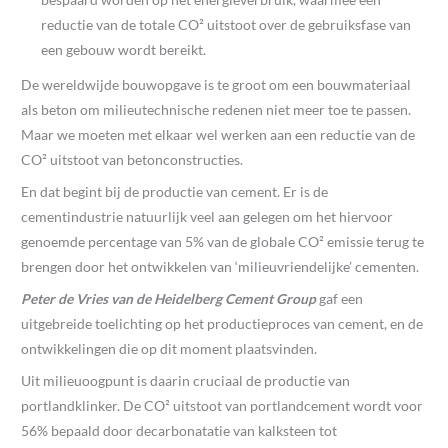
reductie van de totale CO² uitstoot over de gebruiksfase van
een gebouw wordt bereikt.
De wereldwijde bouwopgave is te groot om een bouwmateriaal
als beton om milieutechnische redenen niet meer toe te passen.
Maar we moeten met elkaar wel werken aan een reductie van de
CO² uitstoot van betonconstructies.
En dat begint bij de productie van cement. Er is de
cementindustrie natuurlijk veel aan gelegen om het hiervoor
genoemde percentage van 5% van de globale CO² emissie terug te
brengen door het ontwikkelen van ‘milieuvriendelijke’ cementen.
Peter de Vries van de Heidelberg Cement Group
gaf een
uitgebreide toelichting op het productieproces van cement, en de
ontwikkelingen die op dit moment plaatsvinden.
Uit milieuoogpunt is daarin cruciaal de productie van
portlandklinker. De CO² uitstoot van portlandcement wordt voor
56% bepaald door decarbonatatie van kalksteen tot