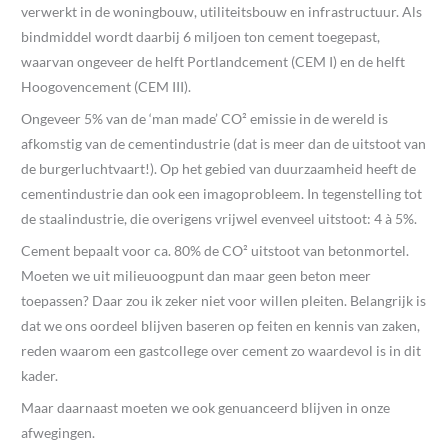
verwerkt in de woningbouw, utiliteitsbouw en infrastructuur. Als
bindmiddel wordt daarbij 6 miljoen ton cement toegepast,
waarvan ongeveer de helft Portlandcement (CEM I) en de helft
Hoogovencement (CEM III).
Ongeveer 5% van de ‘man made’ CO² emissie in de wereld is
afkomstig van de cementindustrie (dat is meer dan de uitstoot van
de burgerluchtvaart!). Op het gebied van duurzaamheid heeft de
cementindustrie dan ook een imagoprobleem. In tegenstelling tot
de staalindustrie, die overigens vrijwel evenveel uitstoot: 4 à 5%.
Cement bepaalt voor ca. 80% de CO² uitstoot van betonmortel.
Moeten we uit milieuoogpunt dan maar geen beton meer
toepassen? Daar zou ik zeker niet voor willen pleiten. Belangrijk is
dat we ons oordeel blijven baseren op feiten en kennis van zaken,
reden waarom een gastcollege over cement zo waardevol is in dit
kader.
Maar daarnaast moeten we ook genuanceerd blijven in onze
afwegingen.