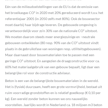
Eén van de milieudoelstellingen van de EU is dat de emissie van
het broeikasgas CO² in 2020 met 20% gereduceerd wordt t.o.v. het
referentiejaar 2005 (in 2050 zelfs met 80%). Ook de bouwsector
moet daarbij haar bijdrage leveren. De gebouwde omgeving is
verantwoordelijk voor zo’n 30% van de nationale CO² uitstoot.
We moeten daarom steeds meer energiezuinige en –neutrale
gebouwen ontwikkelen (80 resp. 90% van de CO² uitstoot vindt
plaats in de gebruiksfase van woningen resp. utiliteitsgebouwen).
Maar daarnaast door bouwmaterialen toe te passen met een
geringe CO² uitstoot. En aangezien de draagconstructie voor ca.
60% het materiaalgebruik van een gebouw bepaalt, ligt daar een
belangrijke rol voor de constructie adviseur.
Beton is een van de belangrijkste bouwmaterialen in de wereld.
Het is (fysiek) duurzaam, heeft een grote vormvrijheid, bestaat uit
ruim voorradige grondstoffen en is relatief goedkoop (€ 0,10 per
kg). Een wereld zonder beton kunnen we ons nauwelijks
voorstellen. Jaarlijks wordt in Nederland ca. 18 miljoen m3 beton