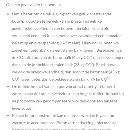
Om een paar zaken te noemen:
Het is beter om de milieu-impact van gelijk presterende
bouwproducten te vergelijken in plaats van gelijke
gewichtshoeveelheden van bouwmaterialen. Neem als
voorbeeld een latei in een metselwerkwand met een bepaalde
belasting en overspanning (L=3 meter). Hiervoor kunnen we
zowel een betonbalk als een stalen balk nemen. Berekenen we
de CO² uitstoot van de betonbalk (45 kg CO²) dan is deze hoger
dan van de (onbeklede) stalen balk (33 kg CO²). Beschouwen
we ook de brandwerendheid, dan scoort de betonbalk (45 kg
CO²) weer beter dan de beklede stalen balk (79 kg CO²).
De milieu-impact van een bouwproduct moet gerelateerd
worden aan de totale levensduur; een hogere milieu-impact bij
de productie kan gecompenseerd worden door een langere
levensduur.
Bij een betonconstructie kan de massa worden ingezet om
warmte te accumuleren (Betonkernactivering); hiermee kan
bespaard worden op het energieverbruik, waarmee een