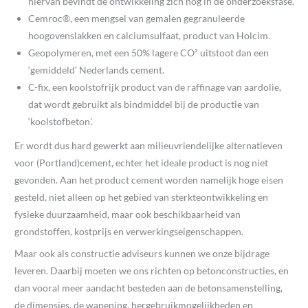
hiervan bevindt de ontwikkeling zich nog in de onderzoeksfase.
Cemroc®, een mengsel van gemalen gegranuleerde
hoogovenslakken en calciumsulfaat, product van Holcim.
Geopolymeren, met een 50% lagere CO² uitstoot dan een
‘gemiddeld’ Nederlands cement.
C-fix, een koolstofrijk product van de raffinage van aardolie,
dat wordt gebruikt als bindmiddel bij de productie van
‘koolstofbeton’.
Er wordt dus hard gewerkt aan milieuvriendelijke alternatieven
voor (Portland)cement, echter het ideale product is nog niet
gevonden. Aan het product cement worden namelijk hoge eisen
gesteld, niet alleen op het gebied van sterkteontwikkeling en
fysieke duurzaamheid, maar ook beschikbaarheid van
grondstoffen, kostprijs en verwerkingseigenschappen.
Maar ook als constructie adviseurs kunnen we onze bijdrage
leveren. Daarbij moeten we ons richten op betonconstructies, en
dan vooral meer aandacht besteden aan de betonsamenstelling,
de dimensies, de wapening, hergebruikmogelijkheden en