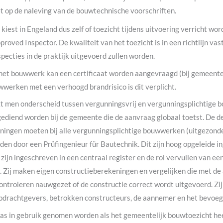
t op de naleving van de bouwtechnische voorschriften.
 kiest in Engeland dus zelf of toezicht tijdens uitvoering verricht wor
proved Inspector. De kwaliteit van het toezicht is in een richtlijn vas
pecties in de praktijk uitgevoerd zullen worden.
 het bouwwerk kan een certificaat worden aangevraagd (bij gemeent
uwwerken met een verhoogd brandrisico is dit verplicht.
 men onderscheid tussen vergunningsvrij en vergunningsplichtige 
ediend worden bij de gemeente die de aanvraag globaal toetst. De de
ningen moeten bij alle vergunningsplichtige bouwwerken (uitgezond
en door een Prüfingenieur für Bautechnik. Dit zijn hoog opgeleide i
 zijn ingeschreven in een centraal register en de rol vervullen van e
. Zij maken eigen constructieberekeningen en vergelijken die met d
ntroleren nauwgezet of de constructie correct wordt uitgevoerd. Zi
pdrachtgevers, betrokken constructeurs, de aannemer en het bevoeg
s in gebruik genomen worden als het gemeentelijk bouwtoezicht hee