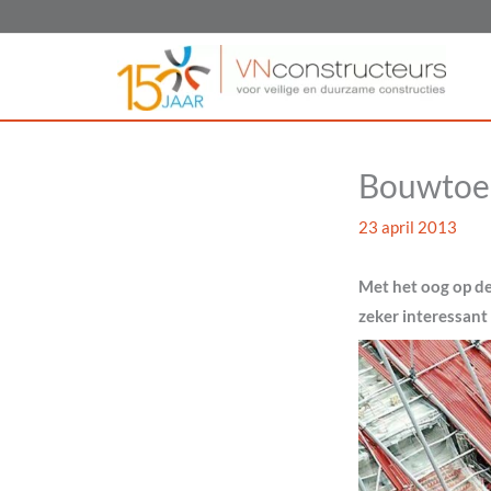
Ga
naar
de
inhoud
Bouwtoez
23 april 2013
Met het oog op de
zeker interessant