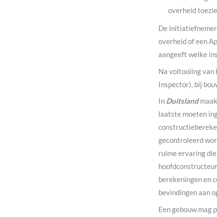
overheid toezie
De initiatiefnemer
overheid of een Ap
aangeeft welke ins
Na voltooiing van
Inspector), bij bo
In
Duitsland
maakt
laatste moeten ing
constructiebereke
gecontroleerd word
ruime ervaring die
hoofdconstructeur
berekeningen en co
bevindingen aan o
Een gebouw mag pa