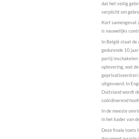
dat het veilig geb
verplicht om gebre
Kort samengevat z
is nauwelijks cont
In België staat de
gedurende 10 jaar 
partij inschakelen
oplevering, wat d
geprivatiseerd en 
uitgevoerd. In Eng
Duitsland wordt de
coördinerend hoof
In de meeste omrin
in het kader van d
Deze finale toets 
document waarin i