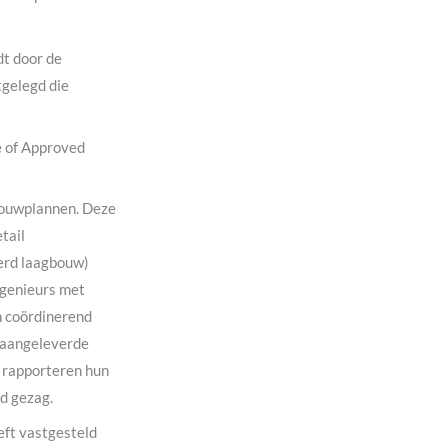
dt door de
tgelegd die
e of Approved
bouwplannen. Deze
tail
erd laagbouw)
ngenieurs met
en coördinerend
e aangeleverde
j rapporteren hun
d gezag.
ft vastgesteld