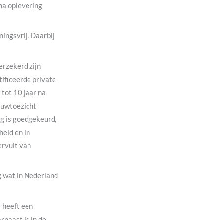
 na oplevering
ingsvrij. Daarbij
erzekerd zijn
tificeerde private
 tot 10 jaar na
ouwtoezicht
ag is goedgekeurd,
heid en in
ervult van
g wat in Nederland
r heeft een
naast is in de