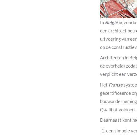
In
België
bijvoorbe
een architect betr
uitvoering van een
op de constructiev
Architecten in Bel
de overheid) zoda
verplicht een verz
Het
Franse
systeem
gecertificeerde or
bouwondernemingen
Qualibat voldoen.
Daarnaast kent me
een simpele ve