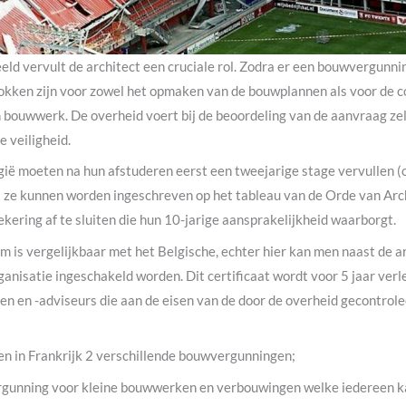
eld vervult de architect een cruciale rol. Zodra er een bouwvergunnin
okken zijn voor zowel het opmaken van de bouwplannen als voor de c
 bouwwerk. De overheid voert bij de beoordeling van de aanvraag zel
e veiligheid.
gië moeten na hun afstuderen eerst een tweejarige stage vervullen (
t ze kunnen worden ingeschreven op het tableau van de Orde van Arch
ekering af te sluiten die hun 10-jarige aansprakelijkheid waarborgt.
 is vergelijkbaar met het Belgische, echter hier kan men naast de a
ganisatie ingeschakeld worden. Dit certificaat wordt voor 5 jaar ver
 en -adviseurs die aan de eisen van de door de overheid gecontrole
n in Frankrijk 2 verschillende bouwvergunningen;
rgunning voor kleine bouwwerken en verbouwingen welke iedereen 