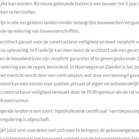
ruikt kan worden. Bij nieuw gebouwde huizen is een bouwer tot 5 jaar
ken te herstellen.
ijn in alle vergeleken landen minder belangrijke bouwwerken vergunn
role op naleving van bouwvoorschriften.
 architect garant voor de constructieve veiligheid en moet verplicht v
na oplevering. In Frankrijk kan men naast de architect ook een gecer
 en de bouwbedrijven zijn verplicht garanties af te geven gedurende 1
e naleving van de regels bevorderd. In Noorwegen en Zweden is het b
het toezicht wordt door een controleplan, wat door een bevoegd gez
eland kan men kiezen voor publiek, privaat of eigen verantwoordelijk
 constructieve veiligheid bewaakt door de Prüfingenieur die de rol v
dconstructeur.
gende landen is een soort ’ingebruikname certificaat’ van toepassin
eregulering is afgeschaft.
lijkt juist veel voordelen met zich mee te brengen; de gebouweigenaa
s vastgelegd dat het bouwwerk voldoet aan de bouwregelgeving. Daar