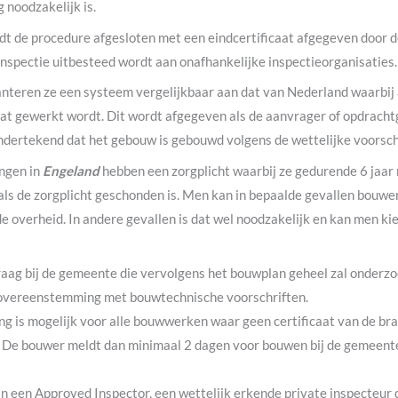
g noodzakelijk is.
t de procedure afgesloten met een eindcertificaat afgegeven door de
nspectie uitbesteed wordt aan onafhankelijke inspectieorganisaties.
nteren ze een systeem vergelijkbaar aan dat van Nederland waarbij 
aat gewerkt wordt. Dit wordt afgegeven als de aanvrager of opdrach
ndertekend dat het gebouw is gebouwd volgens de wettelijke voorsch
ngen in
Engeland
hebben een zorgplicht waarbij ze gedurende 6 jaar 
 als de zorgplicht geschonden is. Men kan in bepaalde gevallen bouw
 overheid. In andere gevallen is dat wel noodzakelijk en kan men kie
raag bij de gemeente die vervolgens het bouwplan geheel zal onderz
overeenstemming met bouwtechnische voorschriften.
g is mogelijk voor alle bouwwerken waar geen certificaat van de b
s. De bouwer meldt dan minimaal 2 dagen voor bouwen bij de gemeent
n een Approved Inspector, een wettelijk erkende private inspecteur d