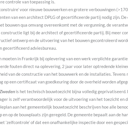
e controle van toepassing is.
 construire’ voor nieuwe bouwwerken en grotere verbouwingen (>170
enten van een architect DPLG of gecertificeerde partij nodig zijn. De
 het bouwen qua omvang overeenkomt met de vergunning, de verantwo
 constructie ligt bij de architect of gecertificeerde partij. Bij meer 
ructief ontwerp en de uitvoering van het bouwen gecontroleerd word
n gecertificeerd adviesbureau.
 moeten in Frankrijk bij oplevering van een werk verplichte garanti
erde fouten direct na oplevering, 2 jaar voor later optredende klein
kheid van de constructie van het bouwwerk en de installaties. Tevens
ng op een certificaat van goedkeuring door de overheid worden afgeg
Zweden
is het technisch bouwtoezicht bijna volledig geprivatiseerd.
er is zelf verantwoordelijk voor de uitvoering van het toezicht en 
leplan aan het gemeentelijk bouwtoezicht beschrijven hoe alle benod
p en op de bouwplaats zijn geregeld. De gemeente bepaalt aan de han
 ‘zelfcontrole’ of dat een onafhankelijke inspectie door een gespec