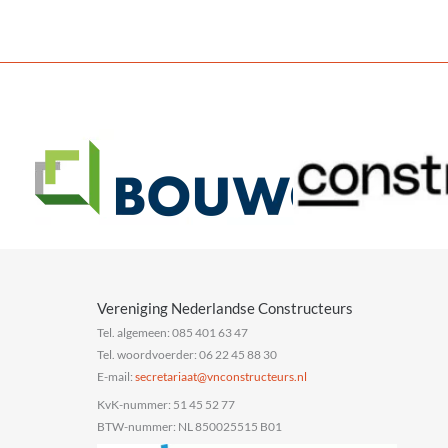
Vereniging Nederlandse Constructeurs
Tel. algemeen: 085 401 63 47
Tel. woordvoerder: 06 22 45 88 30
E-mail:
@taairaterces
ln.sruetcurtsnocnv
KvK-nummer: 51 45 52 77
BTW-nummer: NL 850025515 B01