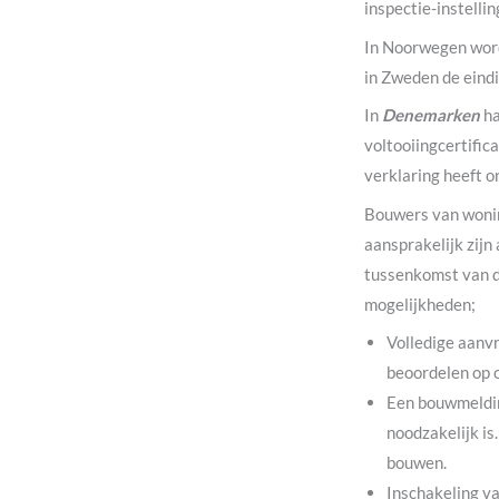
inspectie-instellin
In Noorwegen word
in Zweden de eindi
In
Denemarken
ha
voltooiingcertific
verklaring heeft o
Bouwers van woni
aansprakelijk zijn
tussenkomst van de
mogelijkheden;
Volledige aanv
beoordelen op 
Een bouwmeldin
noodzakelijk i
bouwen.
Inschakeling va