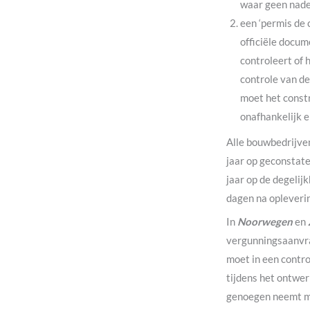
waar geen nader
een ‘permis de
officiële docum
controleert of
controle van de
moet het const
onafhankelijk e
Alle bouwbedrijven
jaar op geconstate
jaar op de degelij
dagen na opleveri
In
Noorwegen
en
vergunningsaanvrag
moet in een contro
tijdens het ontwer
genoegen neemt met