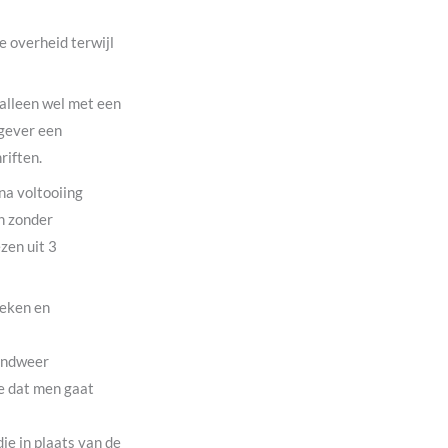
 overheid terwijl
alleen wel met een
tgever een
riften.
na voltooiing
en zonder
zen uit 3
oeken en
randweer
e dat men gaat
ie in plaats van de