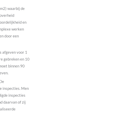
m2) waarbij de
 overheid
ordelijkheid en
complexe werken
en door een
es afgeven voor 1
ere gebreken en 10
 moet binnen 90
even.
 De
de inspecties. Men
igde inspecties
d daarvan of zij
ialiseerde