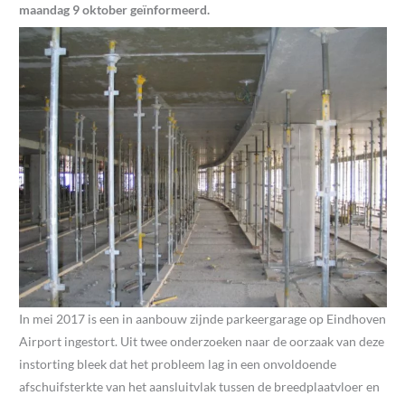
maandag 9 oktober geïnformeerd.
In mei 2017 is een in aanbouw zijnde parkeergarage op Eindhoven
Airport ingestort. Uit twee onderzoeken naar de oorzaak van deze
instorting bleek dat het probleem lag in een onvoldoende
afschuifsterkte van het aansluitvlak tussen de breedplaatvloer en