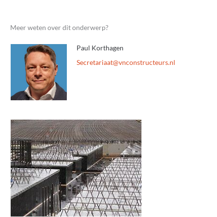
Meer weten over dit onderwerp?
Paul Korthagen
@taairaterceS
ln.sruetcurtsnocnv