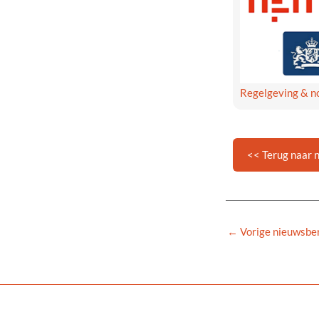
Regelgeving & 
<< Terug naar 
←
Vorige nieuwsber