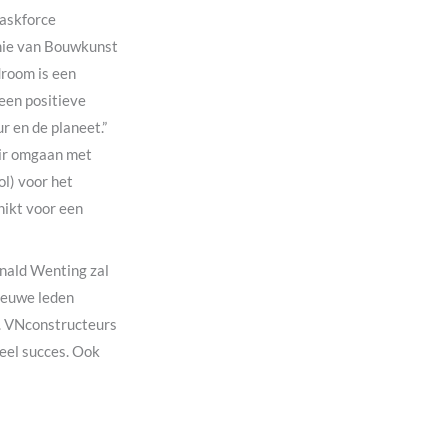
taskforce
mie van Bouwkunst
droom is een
een positieve
 en de planeet.”
air omgaan met
ol) voor het
hikt voor een
onald Wenting zal
ieuwe leden
g. VNconstructeurs
eel succes. Ook