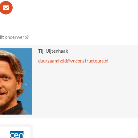
dit onderwerp?
Tijl Uijtenhaak
@diehmaazruud
ln.sruetcurtsnocnv