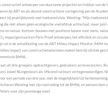
s constructief ontwerper van duurzame projecten en trekker van de 
ren bij ABT én als docent constructieve vormgeving aan de Acade
eert hij praktijkkennis met toekomstvisie. Wenting: “Mijn toekomst
die niet alleen géén ecologische voetafdruk achterlaat, maar juist 
ns en natuur. Kortom: bouwen met positieve balans voor mens, natuur
CO
-impactgestuurd en Paris Proof ontwerpen, het efficiënt en circul
2
ijn rol in de ontwikkeling van de ABT Milieu-Impact Monitor (MIM-to
milieu-impact van constructiematerialen maken hem bij uitstek gesc
 commissie BMNL.
at uit drie groepen: opdrachtgevers, gebruikers en leveranciers. R
ikers zowel NLingenieurs als VNconstructeurs vertegenwoordigen. N
or een periode van drie jaar, met de mogelijkheid tot herbenoemin
eliciteren Wenting met zijn toetreding tot de BMNL en wensen hem v
ters voor zijn jarenlange inzet.