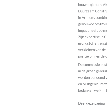
bouwprojecten. Al
Duurzaam Construe
in Arnhem, combin
gebouwde omgeving 
impact heeft op me
Zijn expertise in 
grondstoffen, en z
verkleinen van de 
positie binnen de
De commissie besta
in de groep gebru
worden benoemd vo
en NLingenieurs f
bedanken we Pim Pe
Deel deze pagina