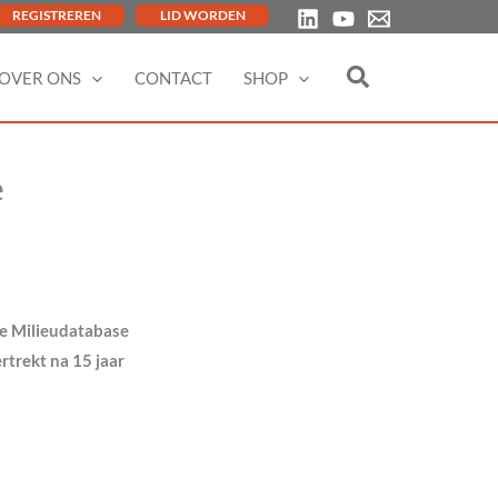
REGISTREREN
LID WORDEN
OVER ONS
CONTACT
SHOP
e
le Milieudatabase
rtrekt na 15 jaar