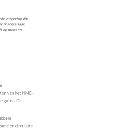
wde omgeving die
druk achterlaat,
ft op mens en
de
pecten van het NMD-
de gaten. De
ubbele
zame en circulaire