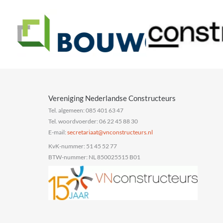
Vereniging Nederlandse Constructeurs
Tel. algemeen: 085 401 63 47
Tel. woordvoerder: 06 22 45 88 30
E-mail:
@taairaterces
ln.sruetcurtsnocnv
KvK-nummer: 51 45 52 77
BTW-nummer: NL 850025515 B01