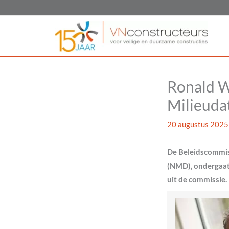
Ga
naar
de
inhoud
Ronald W
Milieuda
20 augustus 202
De Beleidscommis
(NMD), ondergaat 
uit de commissie.