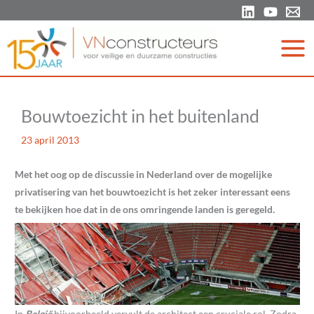
Ga
naar
de
inhoud
Bouwtoezicht in het buitenland
23 april 2013
Met het oog op de discussie in Nederland over de mogelijke
privatisering van het bouwtoezicht is het zeker interessant eens
te bekijken hoe dat in de ons omringende landen is geregeld.
In
België
bijvoorbeeld vervult de architect een cruciale rol. Zodra