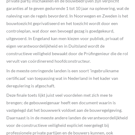
private partij inschakelen en de bouwbedrijven zijn verplicht
garanties af te geven gedurende 1 tot 10 jaar na oplevering, wat de
naleving van de regels bevorderd. In Noorwegen en Zweden is het
bouwtoezicht geprivatiseerd en het toezicht wordt door een
controleplan, wat door een bevoegd gezag is goedgekeurd,
uitgevoerd. In Engeland kan men kiezen voor publiek, privaat of
eigen verantwoordelijkheid en in Duitsland wordt de
constructieve veiligheid bewaakt door de Prüfingenieur die de rol
vervult van coördinerend hoofdconstructeur.
In de meeste omringende landen is een soort ’ingebruikname
certificaat’ van toepassing wat in Nederland in het kader van
deregulering is afgeschaft.
Deze finale toets lijkt juist veel voordelen met zich mee te
brengen; de gebouweigenaar heeft een document waarin is
vastgelegd dat het bouwwerk voldoet aan de bouwregelgeving.
Daarnaast is in de meeste andere landen de verantwoordelijkheid
voor de constructieve veiligheid expliciet neergelegt bij
professionele private partijen en de bouwers kunnen, ook