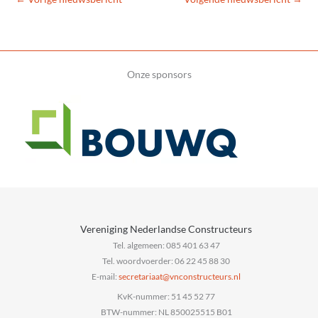
Onze sponsors
Vereniging Nederlandse Constructeurs
Tel. algemeen: 085 401 63 47
Tel. woordvoerder: 06 22 45 88 30
E-mail:
@taairaterces
ln.sruetcurtsnocnv
KvK-nummer: 51 45 52 77
BTW-nummer: NL 850025515 B01