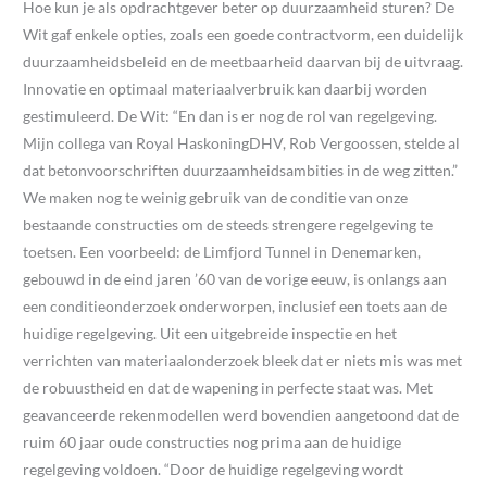
Hoe kun je als opdrachtgever beter op duurzaamheid sturen? De
Wit gaf enkele opties, zoals een goede contractvorm, een duidelijk
duurzaamheidsbeleid en de meetbaarheid daarvan bij de uitvraag.
Innovatie en optimaal materiaalverbruik kan daarbij worden
gestimuleerd. De Wit: “En dan is er nog de rol van regelgeving.
Mijn collega van Royal HaskoningDHV, Rob Vergoossen, stelde al
dat betonvoorschriften duurzaamheidsambities in de weg zitten.”
We maken nog te weinig gebruik van de conditie van onze
bestaande constructies om de steeds strengere regelgeving te
toetsen. Een voorbeeld: de Limfjord Tunnel in Denemarken,
gebouwd in de eind jaren ’60 van de vorige eeuw, is onlangs aan
een conditieonderzoek onderworpen, inclusief een toets aan de
huidige regelgeving. Uit een uitgebreide inspectie en het
verrichten van materiaalonderzoek bleek dat er niets mis was met
de robuustheid en dat de wapening in perfecte staat was. Met
geavanceerde rekenmodellen werd bovendien aangetoond dat de
ruim 60 jaar oude constructies nog prima aan de huidige
regelgeving voldoen. “Door de huidige regelgeving wordt