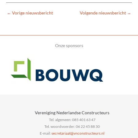
←
Vorige nieuwsbericht
Volgende nieuwsbericht
→
Onze sponsors
Vereniging Nederlandse Constructeurs
Tel. algemeen: 085 401 63 47
Tel. woordvoerder: 06 22 45 88 30
E-mail:
@taairaterces
ln.sruetcurtsnocnv