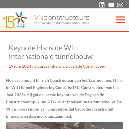
Ga
naar
de
inhoud
Keynote Hans de Wit:
Internationale tunnelbouw
19 juni 2024
/
Duurzaamheid
,
Dag van de Constructeur
Nog even mocht hij zich Constructeur van het Jaar noemen: Hans
de Wit (Tunnel Engineering
Consults
/TEC, Constructeur van het
Jaar 2023). Hij gaf de laatste
keynote
van de Dag van de
Constructeur op 6 juni 2024, over internationale tunnelbouw. De
Wit is voorstander van competitie, dat bevordert creativiteit,
innovatie en daarmee duurzaamheid.