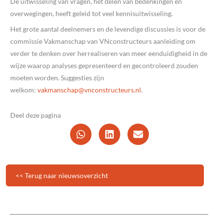
De uitwisseling van vragen, het delen van bedenkingen en
overwegingen, heeft geleid tot veel kennisuitwisseling.
Het grote aantal deelnemers en de levendige discussies is voor de
commissie Vakmanschap van VNconstructeurs aanleiding om
verder te denken over herrealiseren van meer eenduidigheid in de
wijze waarop analyses gepresenteerd en gecontroleerd zouden
moeten worden. Suggesties zijn
welkom:
@pahcsnamkav
ln.sruetcurtsnocnv
.
Deel deze pagina
<< Terug naar nieuwsoverzicht