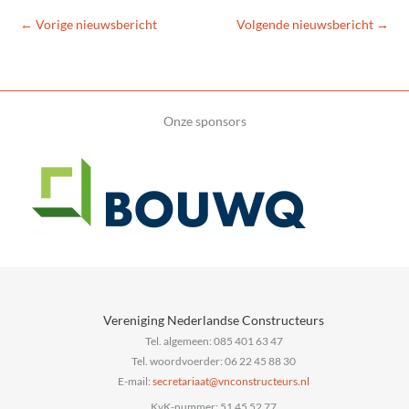
←
Vorige nieuwsbericht
Volgende nieuwsbericht
→
Onze sponsors
Vereniging Nederlandse Constructeurs
Tel. algemeen: 085 401 63 47
Tel. woordvoerder: 06 22 45 88 30
E-mail:
@taairaterces
ln.sruetcurtsnocnv
KvK-nummer: 51 45 52 77