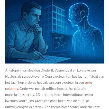
Afgelopen jaar deelden Diederik Veenendaal en Lonneke van
Haalen, als respectievelijk Constructeur van het Jaar en Talent van
het Jaar, hun visie op het vak van constructeur in een
serie
columns
. Onderwerpen als milieu-impact, hergebruik,
materiaalbesparing, 3D-betonprinten, internationalisering
kwamen voorbij en gaven een goed beeld van de huidige
ontwikkelingen in het vak. Één thema bleef echter onderbelicht: