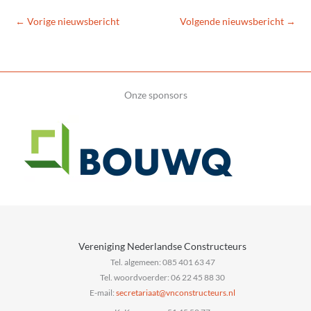
←
Vorige nieuwsbericht
Volgende nieuwsbericht
→
Onze sponsors
Vereniging Nederlandse Constructeurs
Tel. algemeen: 085 401 63 47
Tel. woordvoerder: 06 22 45 88 30
E-mail:
@taairaterces
ln.sruetcurtsnocnv