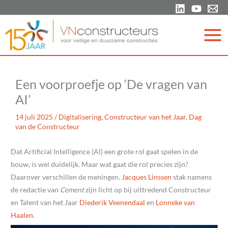
Ga
naar
de
inhoud
Een voorproefje op ‘De vragen van
AI’
14 juli 2025
/
Digitalisering
,
Constructeur van het Jaar
,
Dag
van de Constructeur
Dat Artificial Intelligence (AI) een grote rol gaat spelen in de
bouw, is wel duidelijk. Maar wat gaat die rol precies zijn?
Daarover verschillen de meningen.
Jacques Linssen
stak namens
de redactie van
Cement
zijn licht op bij uittredend Constructeur
en Talent van het Jaar
Diederik Veenendaal
en
Lonneke van
Haalen
.