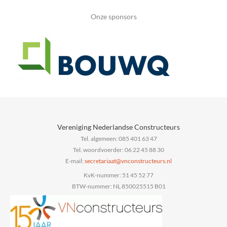
Onze sponsors
Vereniging Nederlandse Constructeurs
Tel. algemeen: 085 401 63 47
Tel. woordvoerder: 06 22 45 88 30
E-mail:
@taairaterces
ln.sruetcurtsnocnv
KvK-nummer: 51 45 52 77
BTW-nummer: NL 850025515 B01