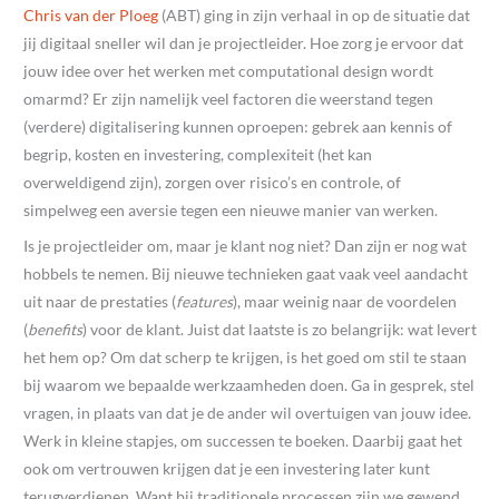
Chris van der Ploeg
(ABT)
ging in zijn verhaal in op de situatie dat
jij digitaal sneller wil dan je projectleider. Hoe zorg je ervoor dat
jouw idee over het werken met computational design wordt
omarmd? Er zijn namelijk veel factoren die weerstand tegen
(verdere) digitalisering kunnen oproepen: gebrek aan kennis of
begrip, kosten en investering, complexiteit (het kan
overweldigend zijn), zorgen over risico’s en controle, of
simpelweg een aversie tegen een nieuwe manier van werken.
Is je projectleider om, maar je klant nog niet? Dan zijn er nog wat
hobbels te nemen. Bij nieuwe technieken gaat vaak veel aandacht
uit naar de prestaties (
features
), maar weinig naar de voordelen
(
benefits
) voor de klant. Juist dat laatste is zo belangrijk: wat levert
het hem op? Om dat scherp te krijgen, is het goed om stil te staan
bij waarom we bepaalde werkzaamheden doen. Ga in gesprek, stel
vragen, in plaats van dat je de ander wil overtuigen van jouw idee.
Werk in kleine stapjes, om successen te boeken. Daarbij gaat het
ook om vertrouwen krijgen dat je een investering later kunt
terugverdienen. Want bij traditionele processen zijn we gewend