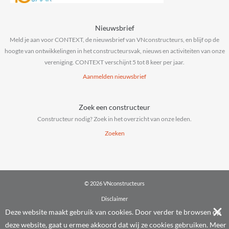
Nieuwsbrief
Meld je aan voor CONTEXT, de nieuwsbrief van VNconstructeurs, en blijf op de
hoogte van ontwikkelingen in het constructeursvak, nieuws en activiteiten van onze
vereniging. CONTEXT verschijnt 5 tot 8 keer per jaar.
Aanmelden nieuwsbrief
Zoek een constructeur
Constructeur nodig? Zoek in het overzicht van onze leden.
Zoeken
© 2026 VNconstructeurs
Disclaimer
Privacy & cookies
Deze website maakt gebruik van cookies. Door verder te browsen op
Algemene voorwaarden
deze website, gaat u ermee akkoord dat wij ze cookies gebruiken.
Meer