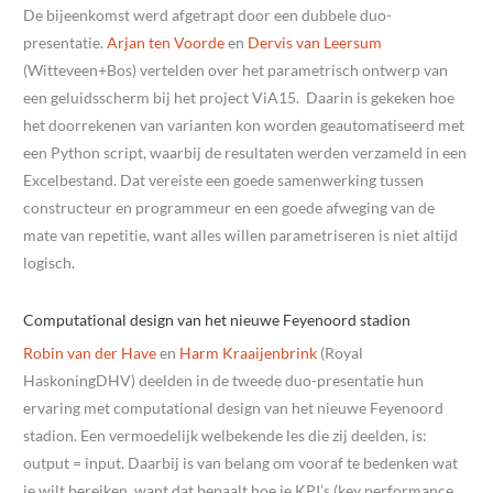
De bijeenkomst werd afgetrapt door een dubbele duo-
presentatie.
Arjan ten Voorde
en
Dervis van Leersum
(Witteveen+Bos) vertelden over het parametrisch ontwerp van
een geluidsscherm bij het project ViA15. Daarin is gekeken hoe
het doorrekenen van varianten kon worden geautomatiseerd met
een Python script, waarbij de resultaten werden verzameld in een
Excelbestand. Dat vereiste een goede samenwerking tussen
constructeur en programmeur en een goede afweging van de
mate van repetitie, want alles willen parametriseren is niet altijd
logisch.
Computational design van het nieuwe Feyenoord stadion
Robin van der Have
en
Harm Kraaijenbrink
(Royal
HaskoningDHV) deelden in de tweede duo-presentatie hun
ervaring met computational design van het nieuwe Feyenoord
stadion. Een vermoedelijk welbekende les die zij deelden, is:
output = input. Daarbij is van belang om vooraf te bedenken wat
je wilt bereiken, want dat bepaalt hoe je KPI’s (key performance