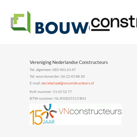
Vereniging Nederlandse Constructeurs
Tel. algemeen: 085 401 63 47
Tel. woordvoerder: 06 22 45 88 30
E-mail:
@taairaterces
ln.sruetcurtsnocnv
KvK-nummer: 51 45 52 77
BTW-nummer: NL 850025515 B01