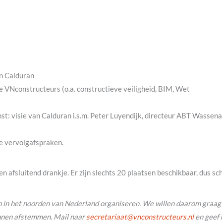
an Calduran
 VNconstructeurs (o.a. constructieve veiligheid, BIM, Wet
st: visie van Calduran i.s.m. Peter Luyendijk, directeur ABT Wassen
e vervolgafspraken.
en afsluitend drankje. Er zijn slechts 20 plaatsen beschikbaar, dus schr
 in het noorden van Nederland organiseren. We willen daarom graa
unnen afstemmen. Mail naar
@taairaterces
ln.sruetcurtsnocnv
en geef