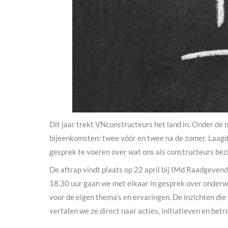
Dit jaar trekt VNconstructeurs het land in. Onder d
bijeenkomsten: twee vóór en twee na de zomer. Laagd
gesprek te voeren over wat ons als constructeurs bez
De aftrap vindt plaats op 22 april bij IMd Raadgevend
18.30 uur gaan we met elkaar in gesprek over onderwe
voor de eigen thema’s en ervaringen. De inzichten d
vertalen we ze direct naar acties, initiatieven en bet