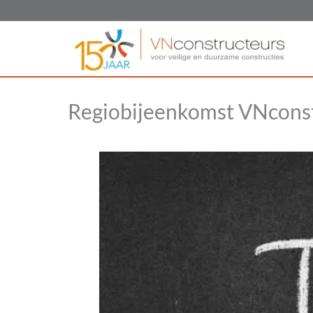
Ga
naar
de
inhoud
Regiobijeenkomst VNcons