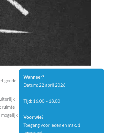
Wanneer?
het goede
Datum: 22 april 2026
iterlijk
Tijd: 16.00 – 18.00
k ruimte
 mogelijk
Voor wie?
Toegang voor leden en max. 1