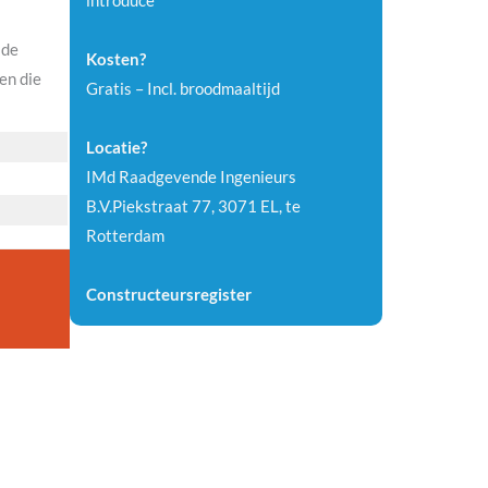
introducé
 de
Kosten?
en die
Gratis – Incl. broodmaaltijd
Locatie?
IMd Raadgevende Ingenieurs
B.V.Piekstraat 77, 3071 EL, te
Rotterdam
Constructeursregister