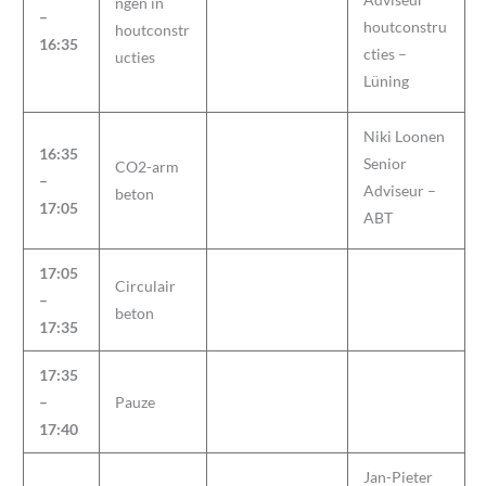
ngen in
–
houtconstru
houtconstr
16:35
cties –
ucties
Lüning
Niki Loonen
16:35
Senior
CO2-arm
–
Adviseur –
beton
17:05
ABT
17:05
Circulair
–
beton
17:35
17:35
–
Pauze
17:40
Jan-Pieter