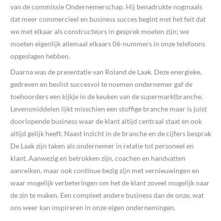
van de commissie Ondernemerschap. Hij benadrukte nogmaals
dat meer commercieel en business succes begint met het feit dat
we met elkaar als constructeurs in gesprek moeten zijn; we
moeten eigenlijk allemaal elkaars 06-nummers in onze telefoons
opgeslagen hebben.
Daarna was de presentatie van Roland de Laak. Deze energieke,
gedreven en beslist succesvol te noemen ondernemer gaf de
toehoorders een kijkje in de keuken van de supermarktbranche.
Levensmiddelen lijkt misschien een stoffige branche maar is juist
doorlopende business waar de klant altijd centraal staat en ook
altijd gelijk heeft. Naast inzicht in de branche en de cijfers besprak
De Laak zijn taken als ondernemer in relatie tot personeel en
klant. Aanwezig en betrokken zijn, coachen en handvatten
aanreiken, maar ook continue bezig zijn met vernieuwingen en
waar mogelijk verbeteringen om het de klant zoveel mogelijk naar
de zin te maken. Een compleet andere business dan de onze, wat
ons weer kan inspireren in onze eigen ondernemingen.