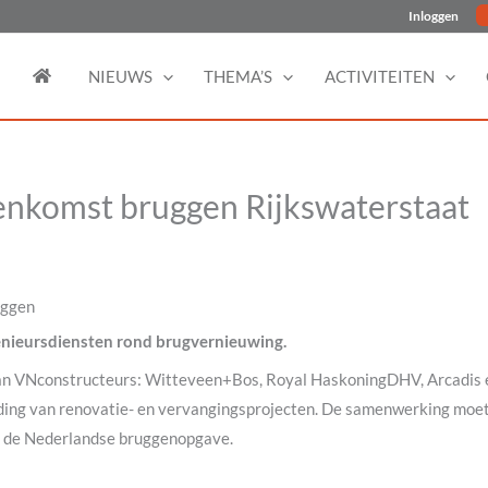
Inloggen
NIEUWS
THEMA’S
ACTIVITEITEN
enkomst bruggen Rijkswaterstaat
uggen
nieursdiensten rond brugvernieuwing.
van VNconstructeurs: Witteveen+Bos, Royal HaskoningDHV, Arcadis 
iding van renovatie- en vervangingsprojecten. De samenwerking moe
or de Nederlandse bruggenopgave.