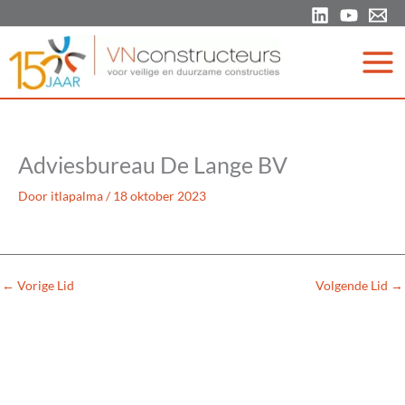
Ga
naar
de
inhoud
Adviesbureau De Lange BV
Door
itlapalma
/
18 oktober 2023
←
Vorige Lid
Volgende Lid
→