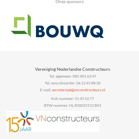
Onze sponsors
Vereniging Nederlandse Constructeurs
Tel. algemeen: 085 401 63 47
Tel. woordvoerder: 06 22 45 88 30
E-mail:
@taairaterces
ln.sruetcurtsnocnv
KvK-nummer: 51 45 52 77
BTW-nummer: NL 850025515 B01