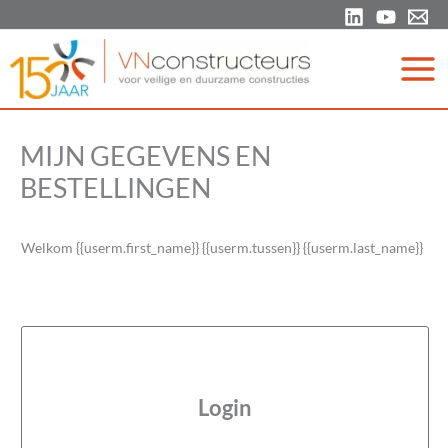
Ga
naar
de
inhoud
MIJN GEGEVENS EN
BESTELLINGEN
Welkom {{userm.first_name}} {{userm.tussen}} {{userm.last_name}}
Login