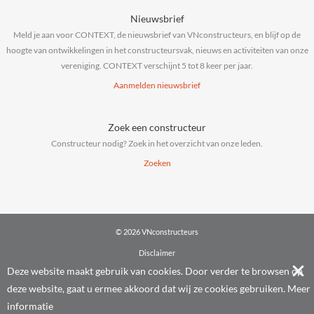
Nieuwsbrief
Meld je aan voor CONTEXT, de nieuwsbrief van VNconstructeurs, en blijf op de
hoogte van ontwikkelingen in het constructeursvak, nieuws en activiteiten van onze
vereniging. CONTEXT verschijnt 5 tot 8 keer per jaar.
Aanmelden nieuwsbrief
Zoek een constructeur
Constructeur nodig? Zoek in het overzicht van onze leden.
Zoeken
© 2026 VNconstructeurs
Disclaimer
Privacy & cookies
Deze website maakt gebruik van cookies. Door verder te browsen op
Algemene voorwaarden
deze website, gaat u ermee akkoord dat wij ze cookies gebruiken.
Meer
Powered by
IT La Palma
informatie