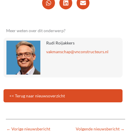
Meer weten over dit onderwerp?
Rudi Roijakkers
@pahcsnamkav
ln.sruetcurtsnocnv
<< Terug naar nieuwsoverzicht
←
Vorige nieuwsbericht
Volgende nieuwsbericht
→