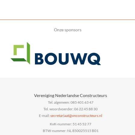
Onze sponsors
Vereniging Nederlandse Constructeurs
Tel. algemeen: 085 401 63 47
Tel. woordvoerder: 06 22 45 88 30
E-mail:
@taairaterces
ln.sruetcurtsnocnv
KvK-nummer: 51 45 52 77
BTW-nummer: NL 850025515 B01