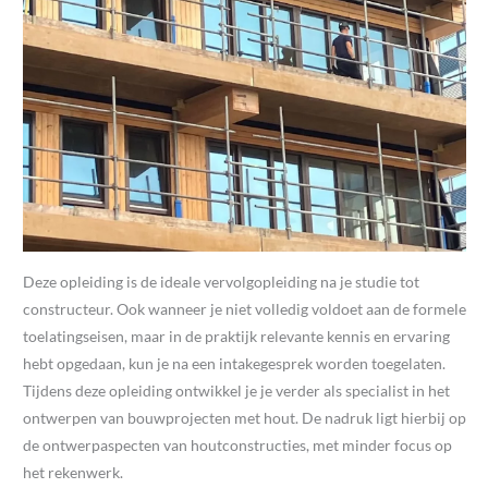
Deze opleiding is de ideale vervolgopleiding na je studie tot
constructeur. Ook wanneer je niet volledig voldoet aan de formele
toelatingseisen, maar in de praktijk relevante kennis en ervaring
hebt opgedaan, kun je na een intakegesprek worden toegelaten.
Tijdens deze opleiding ontwikkel je je verder als specialist in het
ontwerpen van bouwprojecten met hout. De nadruk ligt hierbij op
de ontwerpaspecten van houtconstructies, met minder focus op
het rekenwerk.