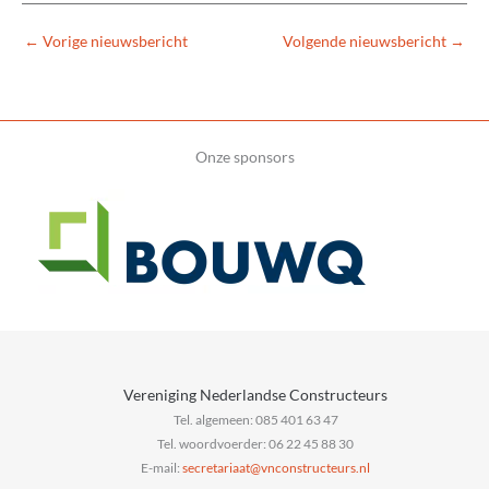
←
Vorige nieuwsbericht
Volgende nieuwsbericht
→
Onze sponsors
Vereniging Nederlandse Constructeurs
Tel. algemeen: 085 401 63 47
Tel. woordvoerder: 06 22 45 88 30
E-mail:
@taairaterces
ln.sruetcurtsnocnv