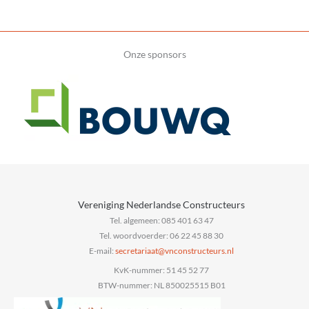
Onze sponsors
Vereniging Nederlandse Constructeurs
Tel. algemeen: 085 401 63 47
Tel. woordvoerder: 06 22 45 88 30
E-mail:
@taairaterces
ln.sruetcurtsnocnv
KvK-nummer: 51 45 52 77
BTW-nummer: NL 850025515 B01