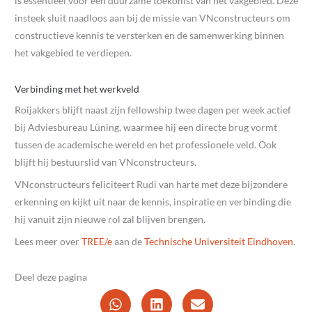
is essentieel voor een duurzame toekomst van het vakgebied. Deze
insteek sluit naadloos aan bij de missie van VNconstructeurs om
constructieve kennis te versterken en de samenwerking binnen
het vakgebied te verdiepen.
Verbinding met het werkveld
Roijakkers blijft naast zijn fellowship twee dagen per week actief
bij Adviesbureau Lüning, waarmee hij een directe brug vormt
tussen de academische wereld en het professionele veld. Ook
blijft hij bestuurslid van VNconstructeurs.
VNconstructeurs feliciteert Rudi van harte met deze bijzondere
erkenning en kijkt uit naar de kennis, inspiratie en verbinding die
hij vanuit zijn nieuwe rol zal blijven brengen.
Lees meer over
TREE/e
aan de
Technische Universiteit Eindhoven
.
Deel deze pagina