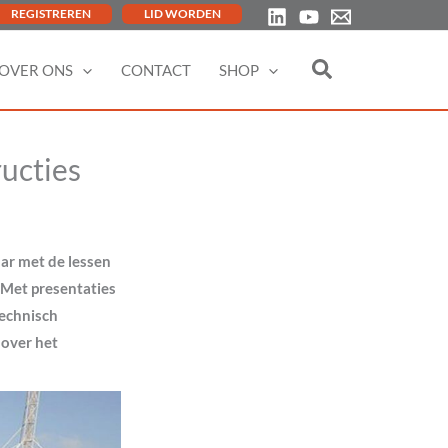
REGISTREREN
LID WORDEN
OVER ONS
CONTACT
SHOP
ucties
ar met de lessen
Met presentaties
technisch
 over het