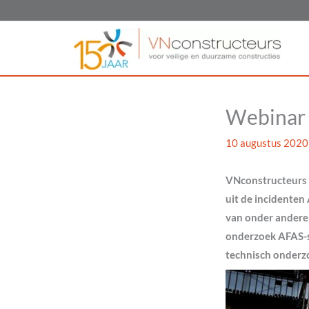
Ga
naar
de
inhoud
Webinar 
10 augustus 2020
VNconstructeurs 
uit de incidente
van onder andere
onderzoek AFAS-s
technisch onderz