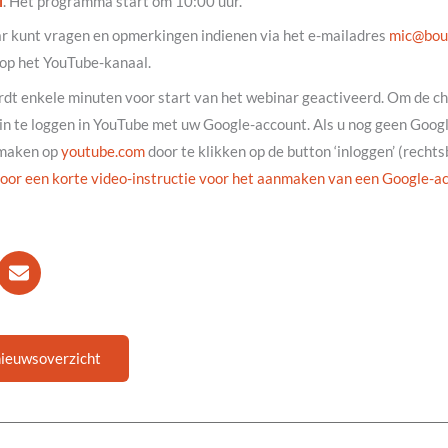
l
. Het programma start om 10:00 uur.
ar kunt vragen en opmerkingen indienen via het e-mailadres
@cim
ln.
 op het YouTube-kanaal.
rdt enkele minuten voor start van het webinar geactiveerd. Om de ch
 in te loggen in YouTube met uw Google-account. Als u nog geen Goog
nmaken op
youtube.com
door te klikken op de button ‘inloggen’ (recht
 voor een korte video-instructie voor het aanmaken van een Google-a
nieuwsoverzicht