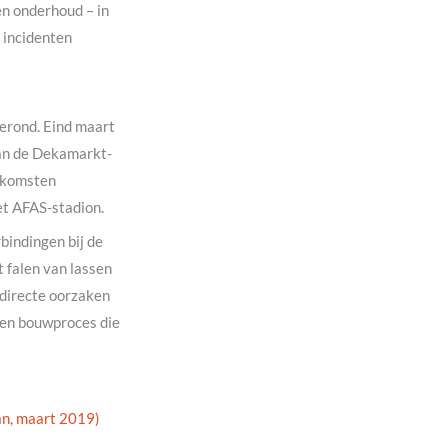
en onderhoud – in
 incidenten
gerond. Eind maart
van de Dekamarkt-
itkomsten
et AFAS-stadion.
bindingen bij de
 falen van lassen
 directe oorzaken
- en bouwproces die
an, maart 2019)