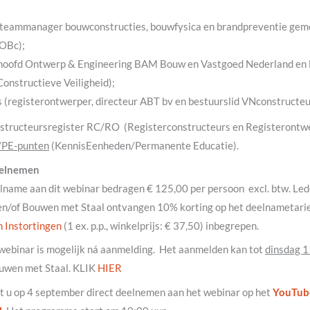
(teammanager bouwconstructies, bouwfysica en brandpreventie ge
COBc);
hoofd Ontwerp & Engineering BAM Bouw en Vastgoed Nederland en l
onstructieve Veiligheid);
 (registerontwerper, directeur ABT bv en bestuurslid VNconstructeu
structeursregister RC/RO (Registerconstructeurs en Registerontw
/PE-punten
(KennisEenheden/Permanente Educatie).
eelnemen
lname aan dit webinar bedragen € 125,00 per persoon excl. btw. Le
/of Bouwen met Staal ontvangen 10% korting op het deelnametarief. 
 Instortingen
(1 ex. p.p., winkelprijs: € 37,50) inbegrepen.
webinar is mogelijk ná aanmelding. Het aanmelden kan tot
dinsdag 1
uwen met Staal. KLIK
HIER
 u op 4 september direct deelnemen aan het webinar op het
YouTub