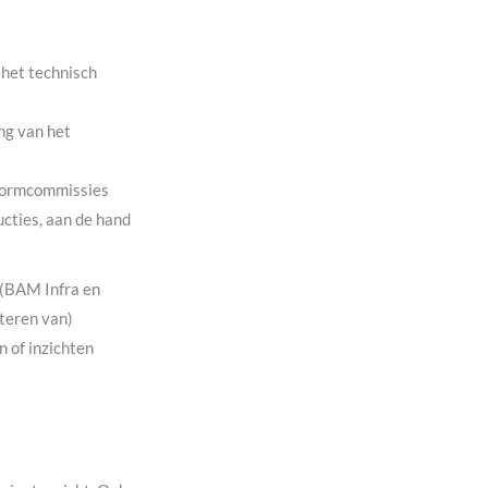
het technisch
ng van het
 normcommissies
ucties, aan de hand
 (BAM Infra en
teren van)
 of inzichten