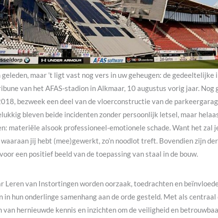
 geleden, maar ’t ligt vast nog vers in uw geheugen: de gedeeltelijke 
ibune van het AFAS-stadion in Alkmaar, 10 augustus vorig jaar. Nog g
018, bezweek een deel van de vloerconstructie van de parkeergar
ukkig bleven beide incidenten zonder persoonlijk letsel, maar helaas 
n: materiële alsook professioneel-emotionele schade. Want het zal 
aaraan jij hebt (mee)gewerkt, zo’n noodlot treft. Bovendien zijn der
 voor een positief beeld van de toepassing van staal in de bouw.
ar Leren van Instortingen worden oorzaak, toedrachten en beïnvloed
n in hun onderlinge samenhang aan de orde gesteld. Met als centraal 
n van hernieuwde kennis en inzichten om de veiligheid en betrouwba