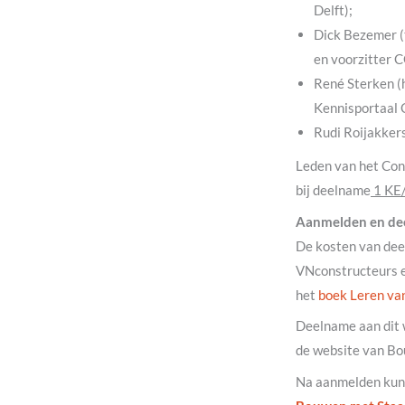
Delft);
Dick Bezemer 
en voorzitter 
René Sterken (
Kennisportaal C
Rudi Roijakkers
Leden van het Con
bij deelname
1 KE
Aanmelden en d
De kosten van dee
VNconstructeurs en
het
boek Leren van
Deelname aan dit 
de website van Bo
Na aanmelden kunt