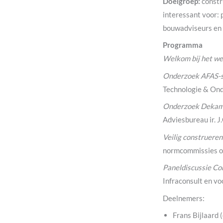
Doelgroep:
constr
interessant voor: 
bouwadviseurs en 
Programma
Welkom bij het we
Onderzoek AFAS-st
Technologie & On
Onderzoek Dekama
Adviesbureau ir. 
Veilig construeren
normcommissies op
Paneldiscussie Con
Infraconsult en v
Deelnemers:
Frans Bijlaard