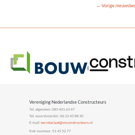
←
Vorige nieuwsber
Vereniging Nederlandse Constructeurs
Tel. algemeen: 085 401 63 47
Tel. woordvoerder: 06 22 45 88 30
E-mail:
@taairaterces
ln.sruetcurtsnocnv
KvK-nummer: 51 45 52 77