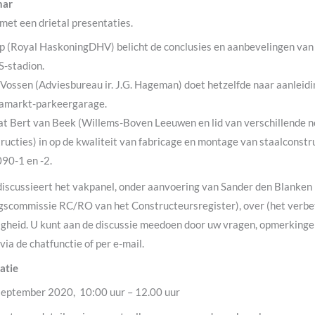
nar
met een drietal presentaties.
p (Royal HaskoningDHV) belicht de conclusies en aanbevelingen van 
-stadion.
Vossen (Adviesbureau ir. J.G. Hageman) doet hetzelfde naar aanleidi
amarkt-parkeergarage.
at Bert van Beek (Willems-Boven Leeuwen en lid van verschillende
ructies) in op de kwaliteit van fabricage en montage van staalconstr
90-1 en -2.
 discussieert het vakpanel, onder aanvoering van Sander den Blanken
ngscommissie RC/RO van het Constructeursregister), over (het verbe
igheid. U kunt aan de discussie meedoen door uw vragen, opmerkingen
ia de chatfunctie of per e-mail.
atie
september 2020, 10:00 uur – 12.00 uur