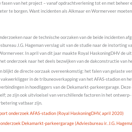
le fasen van het project – vanaf opdrachtverlening tot en met beheer 
eter te borgen. Want incidenten als Alkmaar en Wormerveer moeten
onderzoeken naar de technische oorzaken van de beide incidenten af
sbureau J.G. Hageman verslag uit van de studie naar de instorting 
Wormerveer. In april van dit jaar maakte Royal HaskoningDHV de u
het onderzoek naar het deels bezwijken van de dakconstructie van h
en blijkt de directe oorzaak overeenkomstig: het falen van gelaste ver
 vakwerkligger in de tribuneoverkapping van het AFAS-stadion en het
tverbindingen in hoedliggers van de Dekamarkt-parkeergarage. Deze
zelf; ze zijn ook uitvloeisel van verschillende factoren in het ontwerp
rbetering vatbaar zijn.
port onderzoek AFAS-stadion (Royal HaskoningDHV, april 2020)
onderzoek Dekamarkt-parkeergarage (Adviesbureau ir. J.G. Hagem