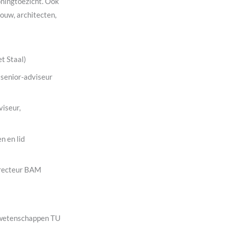
ningtoezicht. Ook
ouw, architecten,
t Staal)
 senior-adviseur
viseur,
n en lid
irecteur BAM
eowetenschappen TU