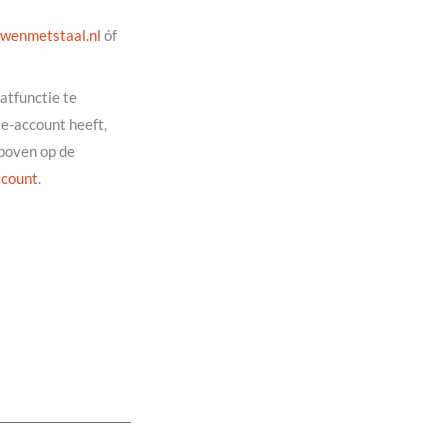
laatstemnewuob
óf
atfunctie te
le-account heeft,
sboven op de
ccount
.