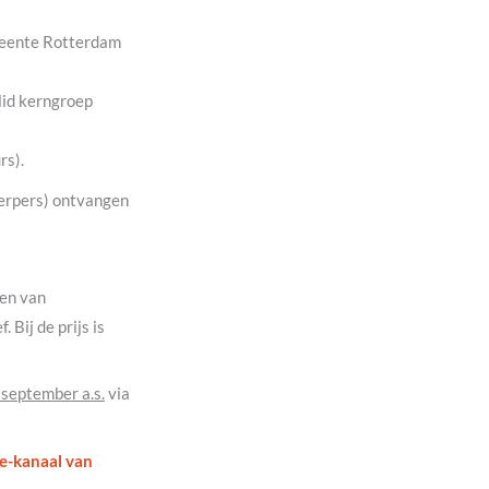
meente Rotterdam
id kerngroep
rs).
erpers) ontvangen
den van
Bij de prijs is
 september a.s.
via
e-kanaal van