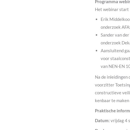
Programma webi
Het webinar start 
Erik Middelkoo
onderzoek AFAS
Sander van der 
onderzoek Dek
Aansluitend ga
voor staalconst
van NEN-EN 10
Na de inleidingen
voorzitter Toetsi
constructieve veil
kenbaar te maken v
Praktische inform
Datum:
vrijdag 4 