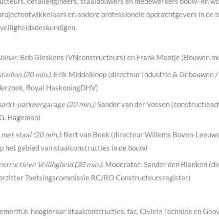
ucteurs, detailengineers, staalbouwers en medewerkers bouw- en wo
projectontwikkelaars en andere professionele opdrachtgevers in de b
veiligheidsdeskundigen.
binar:
Bob Gieskens (VNconstructeurs) en Frank Maatje (Bouwen me
adion (20 min.):
Erik Middelkoop (directeur Industrie & Gebouwen /
derzoek, Royal HaskoningDHV)
rkt-parkeergarage (20 min.):
Sander van der Vossen (constructiead
J.G. Hageman)
 met staal (20 min.):
Bert van Beek (directeur Willems Boven-Leeuwe
 het gebied van staalconstructies in de bouw)
structieve Veilihgheid (30 min.)
:
Moderator: Sander den Blanken (d
oorzitter Toetsingscommissie RC/RO Constructeursregister)
 (emeritus-hoogleraar Staalconstructies, fac. Civiele Techniek en G