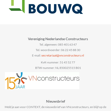
Vereniging Nederlandse Constructeurs
Tel. algemeen: 085 401 63 47
Tel. woordvoerder: 06 22 45 88 30
E-mail:
@taairaterces
ln.sruetcurtsnocnv
KvK-nummer: 51 45 52 77
BTW-nummer: NL 850025515 B01
Nieuwsbrief
Meld je aan voor CONTEXT, de nieuwsbrief van VNconstructeurs, en blijf op de