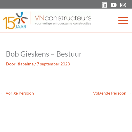
Ga
naar
de
inhoud
Bob Gieskens – Bestuur
Door
itlapalma
/
7 september 2023
←
Vorige Persoon
Volgende Persoon
→