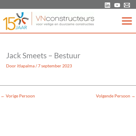
Ga
naar
de
inhoud
Jack Smeets – Bestuur
Door
itlapalma
/
7 september 2023
←
Vorige Persoon
Volgende Persoon
→