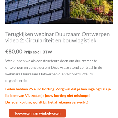
Terugkijken webinar Duurzaam Ontwerpen
video 2: Circulariteit en bouwlogistiek
€
80,00
Prijs excl. BTW
Wat kunnen we als constructeurs doen om duurzamer te
ontwerpen en construeren? Deze vraag stond centraal in de
webinars Duurzaam Ontwerpen die VNconstructeurs
organiseerde.
Leden hebben 25 euro korting. Zorg wel dat je ben ingelogd als je
lid bent van VN zodat je jouw korting niet misloopt!
De ledenkorting wordt bij het afrekenen verwerkt!
Terugkijken
Toevoegen aan winkelwagen