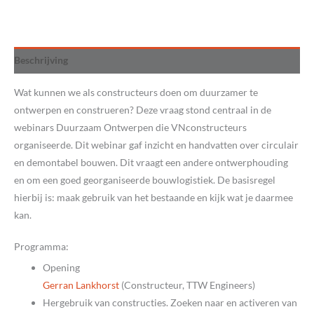
webinar
Duurzaam
Ontwerpen
video
Beschrijving
2:
Circulariteit
Wat kunnen we als constructeurs doen om duurzamer te
en
ontwerpen en construeren? Deze vraag stond centraal in de
bouwlogistiek
webinars Duurzaam Ontwerpen die VNconstructeurs
aantal
organiseerde. Dit webinar gaf inzicht en handvatten over circulair
en demontabel bouwen. Dit vraagt een andere ontwerphouding
en om een goed georganiseerde bouwlogistiek. De basisregel
hierbij is: maak gebruik van het bestaande en kijk wat je daarmee
kan.
‌Programma:
Opening
Gerran Lankhorst
(Constructeur, TTW Engineers)
Hergebruik van constructies. Zoeken naar en activeren van