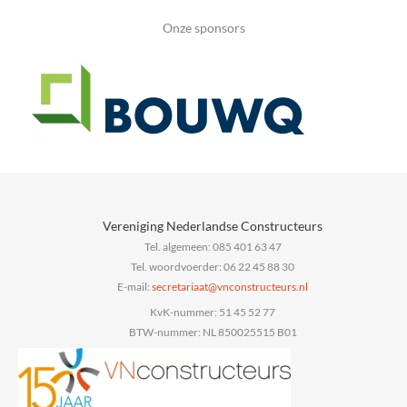
Onze sponsors
Vereniging Nederlandse Constructeurs
Tel. algemeen: 085 401 63 47
Tel. woordvoerder: 06 22 45 88 30
E-mail:
@taairaterces
ln.sruetcurtsnocnv
KvK-nummer: 51 45 52 77
BTW-nummer: NL 850025515 B01