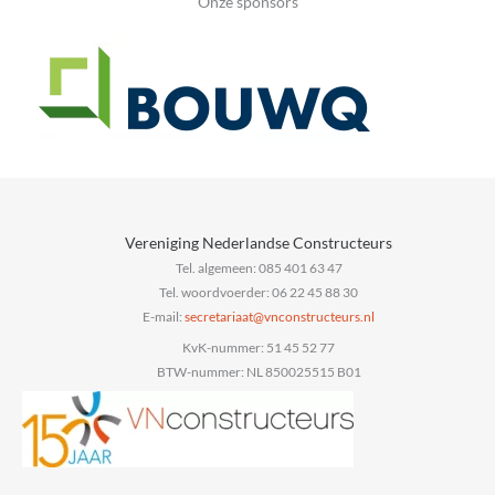
Onze sponsors
Vereniging Nederlandse Constructeurs
Tel. algemeen: 085 401 63 47
Tel. woordvoerder: 06 22 45 88 30
E-mail:
secretariaat
@vnconstructeurs.nl
KvK-nummer: 51 45 52 77
BTW-nummer: NL 850025515 B01