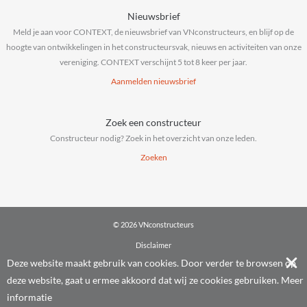
Nieuwsbrief
Meld je aan voor CONTEXT, de nieuwsbrief van VNconstructeurs, en blijf op de
hoogte van ontwikkelingen in het constructeursvak, nieuws en activiteiten van onze
vereniging. CONTEXT verschijnt 5 tot 8 keer per jaar.
Aanmelden nieuwsbrief
Zoek een constructeur
Constructeur nodig? Zoek in het overzicht van onze leden.
Zoeken
© 2026 VNconstructeurs
Disclaimer
Privacy & cookies
Deze website maakt gebruik van cookies. Door verder te browsen op
Algemene voorwaarden
deze website, gaat u ermee akkoord dat wij ze cookies gebruiken.
Meer
Powered by
IT La Palma
informatie