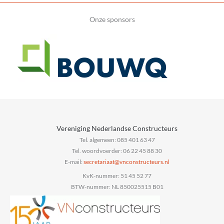
Onze sponsors
Vereniging Nederlandse Constructeurs
Tel. algemeen: 085 401 63 47
Tel. woordvoerder: 06 22 45 88 30
E-mail:
@taairaterces
ln.sruetcurtsnocnv
KvK-nummer: 51 45 52 77
BTW-nummer: NL 850025515 B01