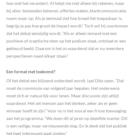
hoe snel het verandert. AI helpt me niet alleen bij rekenen, maar
bij alles: bestanden beheren, offertes maken, klantcommunicatie,
noem maar op. Als je eenmaal ziet hoe breed het toepasbaar is,
begrijp je pas hoe groot de impact wordt.” Toch wil hij voorkomen
dat het debat eenzijdig wordt. “Als er alleen iemand met een
positieve of sceptische stem op het podium staat, ontstaat er een
gekleurd beeld. Daarom is het zo waardevol dat er nu meerdere
perspectieven naast elkaar staan.”
Een format met toekomst?
Of het debat een blijvend onderdeel wordt, laat Diks open. “Dat
moet de commissie van volgend jaar bepalen. Het onderwerp
moet zich er natuurlijk voor lenen. Maar discussies zijn altijd
waardevol. Het zet mensen aan het denken, zeker als er geen
winnaar hoeft te zijn.” Voor nu is het vooral een frisse toevoeging
aan het programma. “We doen dit al jaren op dezelfde manier. Dit
is een veilige, maar vernieuwende stap. En ik denk dat het publiek
het heel interessant gaat vinden.”