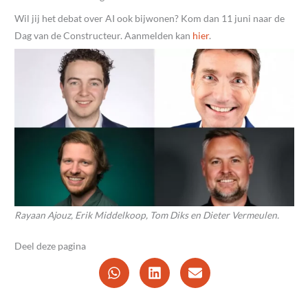
Wil jij het debat over AI ook bijwonen? Kom dan 11 juni naar de
Dag van de Constructeur. Aanmelden kan
hier
.
Rayaan Ajouz, Erik Middelkoop, Tom Diks en Dieter Vermeulen.
Deel deze pagina