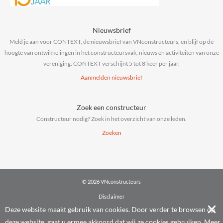
Nieuwsbrief
Meld je aan voor CONTEXT, de nieuwsbrief van VNconstructeurs, en blijf op de
hoogte van ontwikkelingen in het constructeursvak, nieuws en activiteiten van onze
vereniging. CONTEXT verschijnt 5 tot 8 keer per jaar.
Aanmelden nieuwsbrief
Zoek een constructeur
Constructeur nodig? Zoek in het overzicht van onze leden.
Zoeken
© 2026 VNconstructeurs
Disclaimer
Privacy & cookies
Deze website maakt gebruik van cookies. Door verder te browsen op
Algemene voorwaarden
deze website, gaat u ermee akkoord dat wij ze cookies gebruiken.
Meer