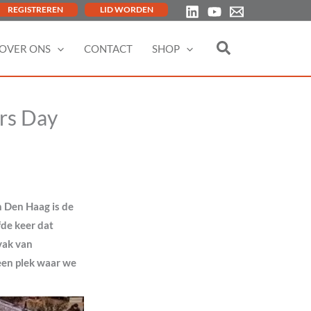
REGISTREREN
LID WORDEN
OVER ONS
CONTACT
SHOP
ers Day
 Den Haag is de
fde keer dat
vak van
 een plek waar we