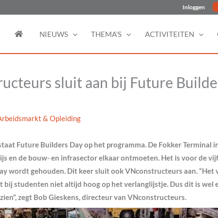
Inloggen
NIEUWS
THEMA’S
ACTIVITEITEN
cteurs sluit aan bij Future Build
Arbeidsmarkt & Opleiding
aat Future Builders Day op het programma. De Fokker Terminal in
js en de bouw- en infrasector elkaar ontmoeten. Het is voor de vij
ay wordt gehouden. Dit keer sluit ook VNconstructeurs aan. “Het 
 bij studenten niet altijd hoog op het verlanglijstje. Dus dit is wel
zien”, zegt Bob Gieskens, directeur van VNconstructeurs.