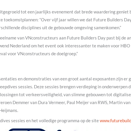
itgegroeid tot een jaarlijks evenement dat brede waardering geniet b
e toekomstplannen: “Over vijf jaar willen we dat Future Builders Da
rschillende disciplines uit de gebouwde omgeving samenkomen.”
Deelname van VNconstructeurs aan Future Builders Day past bij de a
end Nederland om het event ook interessanter te maken voor HBO 
geval voor VNconstructeurs de doelgroep.”
sentaties en demonstraties van een groot aantal exposanten zijn er 
epdives sessies. Deze sessies brengen verdieping in onderwerpen di
lossingen tot verkeersveiligheid, van slimme gebouwen tot digitalis
 Jeroen Demmer van Dura Vermeer, Paul Meijer van RWS, Martin van
 Heijmans.
pdives sessies en het volledige programma op de site
www.futurebuild