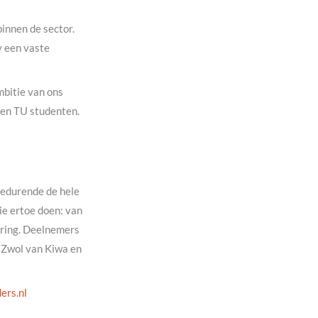
innen de sector.
y een vaste
mbitie van ons
en TU studenten.
gedurende de hele
e ertoe doen: van
ering. Deelnemers
 Zwol van Kiwa en
ers.nl