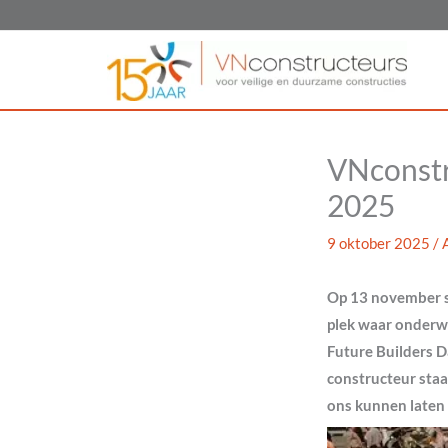
Ga
naar
de
inhoud
VNconstru
2025
9 oktober 2025
/
Op 13 november st
plek waar onderwi
Future Builders D
constructeur staat
ons kunnen laten 