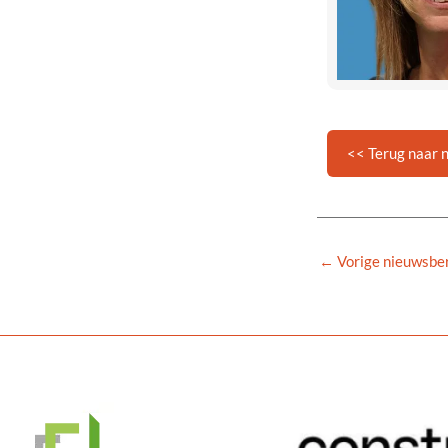
<< Terug naar 
←
Vorige nieuwsber