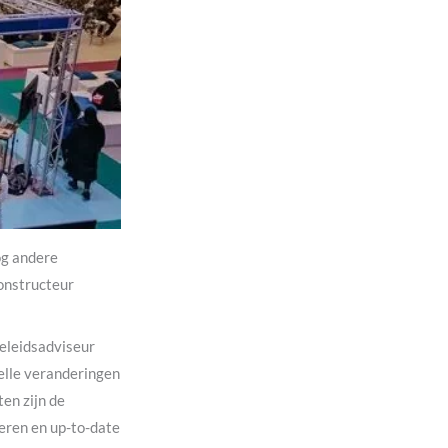
og andere
Constructeur
beleidsadviseur
elle veranderingen
ten zijn de
eren en up-to-date