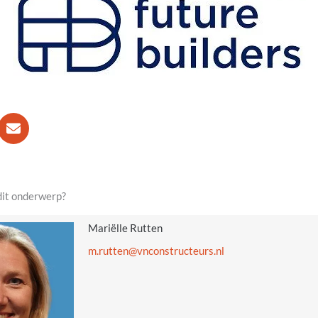
dit onderwerp?
Mariëlle Rutten
@nettur.m
ln.sruetcurtsnocnv