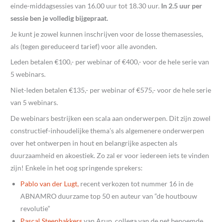
einde-middagsessies van 16.00 uur tot 18.30 uur.
In 2.5 uur per
sessie ben je volledig bijgepraat.
Je kunt je zowel kunnen inschrijven voor de losse themasessies,
als (tegen gereduceerd tarief) voor alle avonden.
Leden betalen €100,- per webinar of €400,- voor de hele serie van
5 webinars.
Niet-leden betalen €135,- per webinar of €575,- voor de hele serie
van 5 webinars.
De webinars bestrijken een scala aan onderwerpen. Dit zijn zowel
constructief-inhoudelijke thema’s als algemenere onderwerpen
over het ontwerpen in hout en belangrijke aspecten als
duurzaamheid en akoestiek. Zo zal er voor iedereen iets te vinden
zijn! Enkele in het oog springende sprekers:
Pablo van der Lugt,
recent verkozen tot nummer 16 in de
ABNAMRO duurzame top 50 en auteur van “de houtbouw
revolutie”
Pascal Steenbakkers
van Arup, collega van de net benoemde