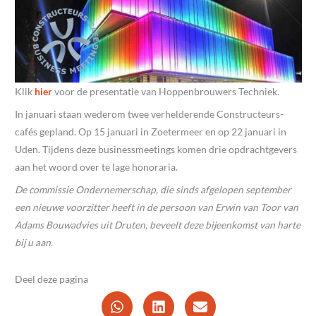
Klik
hier
voor de presentatie van Hoppenbrouwers Techniek.
In januari staan wederom twee verhelderende Constructeurs-
cafés gepland. Op 15 januari in Zoetermeer en op 22 januari in
Uden. Tijdens deze businessmeetings komen drie opdrachtgevers
aan het woord over te lage honoraria.
De commissie Ondernemerschap, die sinds afgelopen september
een nieuwe voorzitter heeft in de persoon van Erwin van Toor van
Adams Bouwadvies uit Druten, beveelt deze bijeenkomst van harte
bij u aan.
Deel deze pagina