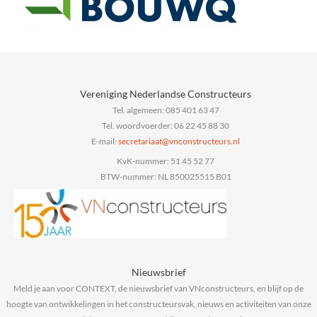
Vereniging Nederlandse Constructeurs
Tel. algemeen: 085 401 63 47
Tel. woordvoerder: 06 22 45 88 30
E-mail:
@taairaterces
ln.sruetcurtsnocnv
KvK-nummer: 51 45 52 77
BTW-nummer: NL 850025515 B01
Nieuwsbrief
Meld je aan voor CONTEXT, de nieuwsbrief van VNconstructeurs, en blijf op de
hoogte van ontwikkelingen in het constructeursvak, nieuws en activiteiten van onze