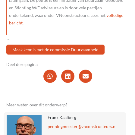
laten gaan. De petitie is een initiatief van Duurzaam Gebouwd
en Stichting W/E adviseurs en is door vele partijen
ondertekend, waaronder VNconstructeurs. Lees het
volledige
bericht
.
–
Maak kennis met de commissie Duurzaamheid
Deel deze pagina
Meer weten over dit onderwerp?
Frank Kaalberg
@retseemgninnep
ln.sruetcurtsnocnv